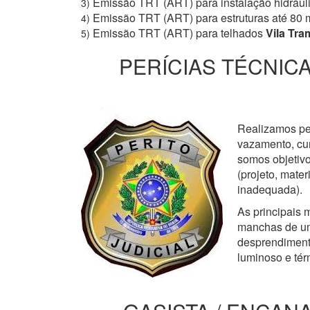
Emissão TRT (ART) para instalação hidrául
3)
Emissão TRT (ART) para estruturas até 80 
4)
Emissão TRT (ART) para telhados
Vila Tr
5)
PERÍCIAS TÉCNICA
Realizamos perí
vazamento, cur
somos objetivo
(projeto, mate
inadequada).
As principais m
manchas de um
desprendimento
luminoso e tér