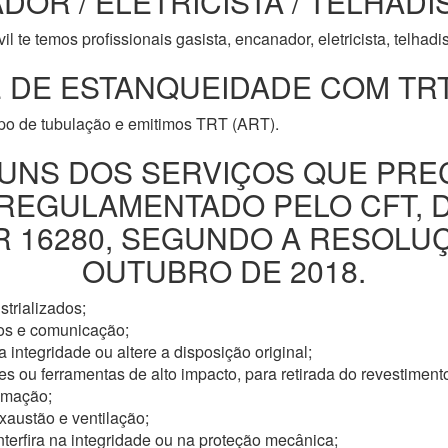
DOR / ELETRICISTA / TELHADI
l te temos profissionais gasista, encanador, eletricista, telhad
 DE ESTANQUEIDADE COM TRT
ipo de tubulação e emitimos TRT (ART).
UNS DOS SERVIÇOS QUE PRE
 REGULAMENTADO PELO CFT, 
16280, SEGUNDO A RESOLUÇÃ
OUTUBRO DE 2018.
trializados;
os e comunicação;
 integridade ou altere a disposição original;
s ou ferramentas de alto impacto, para retirada do revestimento
omação;
xaustão e ventilação;
nterfira na integridade ou na proteção mecânica;