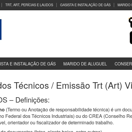
TRT, ART, PERÍCIAS E LAUDOS
GASISTA E INSTALAÇÃO DE GÁS
MARIDO 
ISTA E INSTALAÇÃO DE GÁS
MARIDO DE ALUGUEL
CONSER
dos Técnicos / Emissão Trt (Art) 
 – Definições:
no
(Termo ou Anotação de responsabilidade técnica) é um docu
ho Federal dos Técnicos Industriais) ou do CREA (Conselho R
el, orientador ou fiscalizador de determinado trabalho.
de documentos (fotos, planta baixa, entre outros)