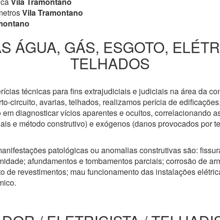
ica
Vila Tramontano
metros
Vila Tramontano
amontano
S ÁGUA, GÁS, ESGOTO, ELÉT
TELHADOS
cias técnicas para fins extrajudiciais e judiciais na área da co
to-circuito, avarias, telhados, realizamos perícia de edificaçõe
 em diagnosticar vícios aparentes e ocultos, correlacionando a
riais e método construtivo) e exógenos (danos provocados por t
anifestações patológicas ou anomalias construtivas são: fissuras
idade; afundamentos e tombamentos parciais; corrosão de arm
 de revestimentos; mau funcionamento das instalações elétricas
mico.