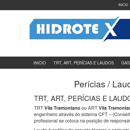
Ir
Pular
INICIO
para
para
o
menu
Conteúdo
principal
INICIO
TRT, ART, PERÍCIAS E LAUDOS
GAS
Perícias / Lau
TRT, ART, PERÍCIAS E LAUDOS
TRT
Vila Tramontano
ou ART
Vila Tramonta
engenheiro através do sistema CFT – (Consel
profissional se coloca na posição de responsáv
Laudo é análise de assunto técnico e conjunto 