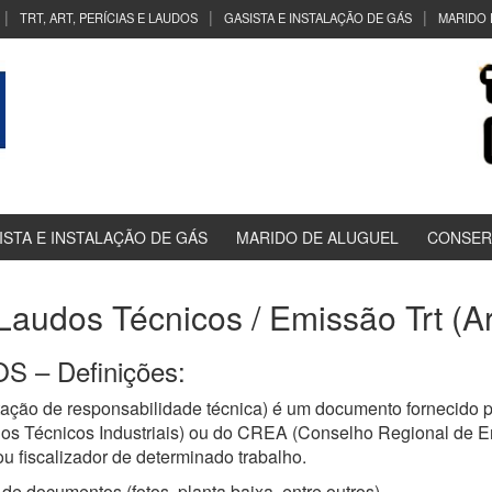
TRT, ART, PERÍCIAS E LAUDOS
GASISTA E INSTALAÇÃO DE GÁS
MARIDO 
ISTA E INSTALAÇÃO DE GÁS
MARIDO DE ALUGUEL
CONSER
 Laudos Técnicos / Emissão Trt (A
 – Definições:
ação de responsabilidade técnica) é um documento fornecido p
os Técnicos Industriais) ou do CREA (Conselho Regional de E
u fiscalizador de determinado trabalho.
de documentos (fotos, planta baixa, entre outros)