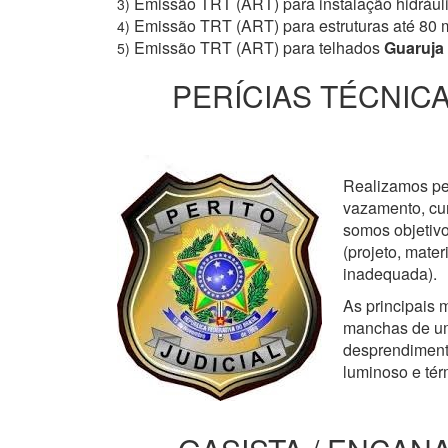
Emissão TRT (ART) para instalação hidrául
3)
Emissão TRT (ART) para estruturas até 80 
4)
Emissão TRT (ART) para telhados
Guaruja
5)
PERÍCIAS TÉCNICA
Realizamos perí
vazamento, cur
somos objetivo
(projeto, mate
inadequada).
As principais m
manchas de um
desprendimento
luminoso e tér