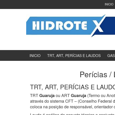
Ir
Pular
INICIO
para
para
o
menu
Conteúdo
principal
INICIO
TRT, ART, PERÍCIAS E LAUDOS
GAS
Perícias /
TRT, ART, PERÍCIAS E LAUDOS
TRT
Guaruja
ou ART
Guaruja
(Termo ou Anot
através do sistema CFT – (Conselho Federal d
coloca na posição de responsável, orientador o
Laudo é análise de assunto técnico e conjunto 