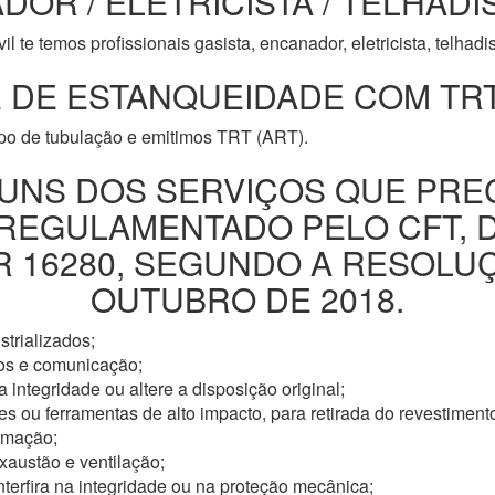
DOR / ELETRICISTA / TELHADI
l te temos profissionais gasista, encanador, eletricista, telhad
 DE ESTANQUEIDADE COM TRT
ipo de tubulação e emitimos TRT (ART).
UNS DOS SERVIÇOS QUE PRE
 REGULAMENTADO PELO CFT, 
16280, SEGUNDO A RESOLUÇÃ
OUTUBRO DE 2018.
trializados;
os e comunicação;
 integridade ou altere a disposição original;
s ou ferramentas de alto impacto, para retirada do revestimento
omação;
xaustão e ventilação;
nterfira na integridade ou na proteção mecânica;