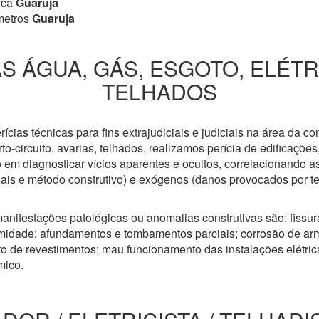
ica
Guaruja
metros
Guaruja
S ÁGUA, GÁS, ESGOTO, ELÉT
TELHADOS
cias técnicas para fins extrajudiciais e judiciais na área da co
to-circuito, avarias, telhados, realizamos perícia de edificaçõe
 em diagnosticar vícios aparentes e ocultos, correlacionando a
riais e método construtivo) e exógenos (danos provocados por t
anifestações patológicas ou anomalias construtivas são: fissuras
idade; afundamentos e tombamentos parciais; corrosão de arm
 de revestimentos; mau funcionamento das instalações elétricas
mico.