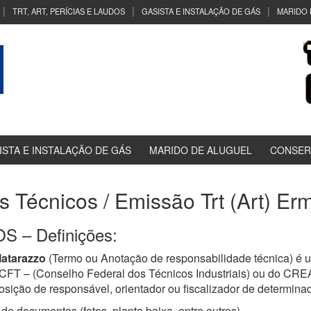
TRT, ART, PERÍCIAS E LAUDOS
GASISTA E INSTALAÇÃO DE GÁS
MARIDO 
ISTA E INSTALAÇÃO DE GÁS
MARIDO DE ALUGUEL
CONSER
s Técnicos / Emissão Trt (Art) E
 – Definições:
atarazzo
(Termo ou Anotação de responsabilidade técnica) é 
a CFT – (Conselho Federal dos Técnicos Industriais) ou do CR
osição de responsável, orientador ou fiscalizador de determinad
de documentos (fotos, planta baixa, entre outros)