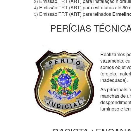
Emissão TRT (ART) para instalação hidrául
3)
Emissão TRT (ART) para estruturas até 80 
4)
Emissão TRT (ART) para telhados
Ermelino
5)
PERÍCIAS TÉCNICA
Realizamos perí
vazamento, cur
somos objetivo
(projeto, mate
inadequada).
As principais m
manchas de um
desprendimento
luminoso e tér