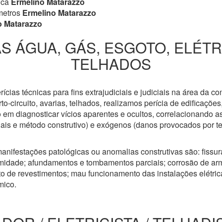
ica
Ermelino Matarazzo
metros
Ermelino Matarazzo
 Matarazzo
S ÁGUA, GÁS, ESGOTO, ELÉT
TELHADOS
cias técnicas para fins extrajudiciais e judiciais na área da co
to-circuito, avarias, telhados, realizamos perícia de edificaçõe
 em diagnosticar vícios aparentes e ocultos, correlacionando a
riais e método construtivo) e exógenos (danos provocados por t
anifestações patológicas ou anomalias construtivas são: fissuras
idade; afundamentos e tombamentos parciais; corrosão de arm
 de revestimentos; mau funcionamento das instalações elétricas
mico.