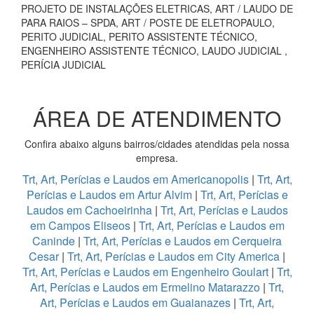
PROJETO DE INSTALAÇÕES ELETRICAS, ART / LAUDO DE
PARA RAIOS – SPDA, ART / POSTE DE ELETROPAULO,
PERITO JUDICIAL, PERITO ASSISTENTE TÉCNICO,
ENGENHEIRO ASSISTENTE TÉCNICO, LAUDO JUDICIAL ,
PERÍCIA JUDICIAL
ÁREA DE ATENDIMENTO
Confira abaixo alguns bairros/cidades atendidas pela nossa
empresa.
Trt, Art, Perícias e Laudos em Americanopolis
|
Trt, Art,
Perícias e Laudos em Artur Alvim
|
Trt, Art, Perícias e
Laudos em Cachoeirinha
|
Trt, Art, Perícias e Laudos
em Campos Eliseos
|
Trt, Art, Perícias e Laudos em
Caninde
|
Trt, Art, Perícias e Laudos em Cerqueira
Cesar
|
Trt, Art, Perícias e Laudos em City America
|
Trt, Art, Perícias e Laudos em Engenheiro Goulart
|
Trt,
Art, Perícias e Laudos em Ermelino Matarazzo
|
Trt,
Art, Perícias e Laudos em Guaianazes
|
Trt, Art,