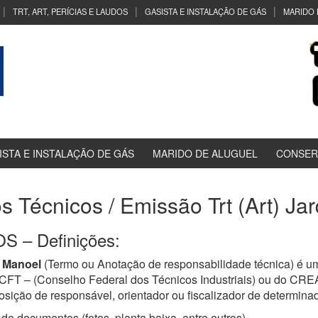
TRT, ART, PERÍCIAS E LAUDOS
GASISTA E INSTALAÇÃO DE GÁS
MARIDO 
ISTA E INSTALAÇÃO DE GÁS
MARIDO DE ALUGUEL
CONSER
os Técnicos / Emissão Trt (Art) J
 – Definições:
 Manoel
(Termo ou Anotação de responsabilidade técnica) é u
a CFT – (Conselho Federal dos Técnicos Industriais) ou do CR
osição de responsável, orientador ou fiscalizador de determinad
de documentos (fotos, planta baixa, entre outros)