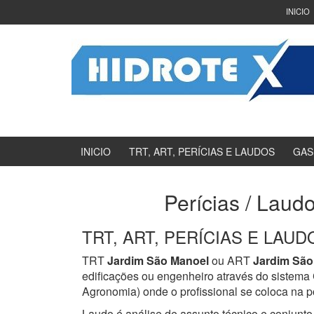
Ir
Pular
INICIO
para
para
o
menu
Conteúdo
principal
INICIO
TRT, ART, PERÍCIAS E LAUDOS
GAS
Perícias / Laud
TRT, ART, PERÍCIAS E LAUDOS
TRT
Jardim São Manoel
ou ART
Jardim São
edificações ou engenheiro através do sistem
Agronomia) onde o profissional se coloca na p
Laudo é análise de assunto técnico e conjunto 