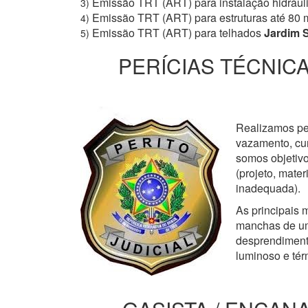
Emissão TRT (ART) para instalação hidrául
3)
Emissão TRT (ART) para estruturas até 80 
4)
Emissão TRT (ART) para telhados
Jardim 
5)
PERÍCIAS TÉCNICA
Realizamos perí
vazamento, cur
somos objetivo
(projeto, mate
inadequada).
As principais m
manchas de um
desprendimento
luminoso e tér