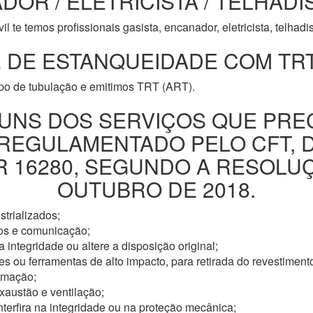
DOR / ELETRICISTA / TELHADI
l te temos profissionais gasista, encanador, eletricista, telhad
 DE ESTANQUEIDADE COM TRT
ipo de tubulação e emitimos TRT (ART).
UNS DOS SERVIÇOS QUE PRE
 REGULAMENTADO PELO CFT, 
16280, SEGUNDO A RESOLUÇÃ
OUTUBRO DE 2018.
trializados;
os e comunicação;
 integridade ou altere a disposição original;
s ou ferramentas de alto impacto, para retirada do revestimento
omação;
xaustão e ventilação;
nterfira na integridade ou na proteção mecânica;