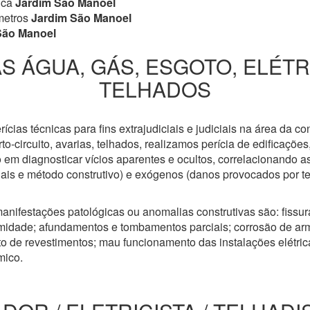
ica
Jardim São Manoel
metros
Jardim São Manoel
São Manoel
S ÁGUA, GÁS, ESGOTO, ELÉT
TELHADOS
cias técnicas para fins extrajudiciais e judiciais na área da co
to-circuito, avarias, telhados, realizamos perícia de edificaçõe
 em diagnosticar vícios aparentes e ocultos, correlacionando a
riais e método construtivo) e exógenos (danos provocados por t
anifestações patológicas ou anomalias construtivas são: fissuras
idade; afundamentos e tombamentos parciais; corrosão de arm
 de revestimentos; mau funcionamento das instalações elétricas
mico.