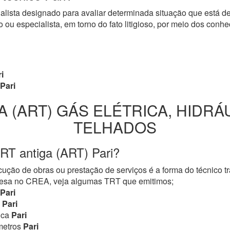
cialista designado para avaliar determinada situação que está 
 ou especialista, em torno do fato litigioso, por meio dos con
i
Pari
A (ART) GÁS ELÉTRICA, HIDRÁ
TELHADOS
RT antiga (ART) Pari?
ução de obras ou prestação de serviços é a forma do técnico t
mpresa no CREA, veja algumas TRT que emitimos;
Pari
Pari
ica
Pari
metros
Pari