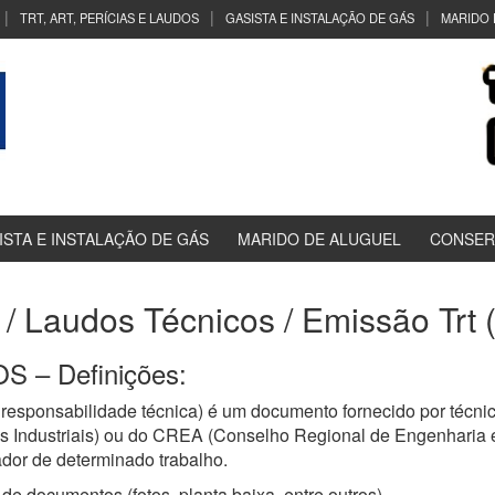
TRT, ART, PERÍCIAS E LAUDOS
GASISTA E INSTALAÇÃO DE GÁS
MARIDO 
ISTA E INSTALAÇÃO DE GÁS
MARIDO DE ALUGUEL
CONSER
 / Laudos Técnicos / Emissão Trt (
 – Definições:
esponsabilidade técnica) é um documento fornecido por técnic
 Industriais) ou do CREA (Conselho Regional de Engenharia e
ador de determinado trabalho.
de documentos (fotos, planta baixa, entre outros)