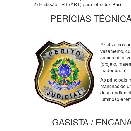
Emissão TRT (ART) para telhados
Pari
5)
PERÍCIAS TÉCNICA
Realizamos perí
vazamento, cur
somos objetivo
(projeto, mate
inadequada).
As principais m
manchas de um
desprendimento
luminoso e tér
GASISTA / ENCANA