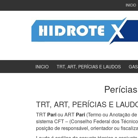
Ir
Pular
INICIO
para
para
o
menu
Conteúdo
principal
INICIO
TRT, ART, PERÍCIAS E LAUDOS
GAS
Perícias
TRT, ART, PERÍCIAS E LAUDOS
TRT
Pari
ou ART
Pari
(Termo ou Anotação de r
sistema CFT – (Conselho Federal dos Técnicos
posição de responsável, orientador ou fiscaliz
Laudo é análise de assunto técnico e conjunto 