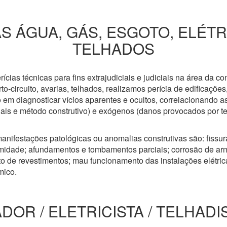
S ÁGUA, GÁS, ESGOTO, ELÉT
TELHADOS
cias técnicas para fins extrajudiciais e judiciais na área da co
to-circuito, avarias, telhados, realizamos perícia de edificaçõe
 em diagnosticar vícios aparentes e ocultos, correlacionando a
riais e método construtivo) e exógenos (danos provocados por t
anifestações patológicas ou anomalias construtivas são: fissuras
idade; afundamentos e tombamentos parciais; corrosão de arm
 de revestimentos; mau funcionamento das instalações elétricas
mico.
DOR / ELETRICISTA / TELHADI