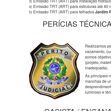
Emissão TRT (ART) para instalação hidrául
3)
Emissão TRT (ART) para estruturas até 80 
4)
Emissão TRT (ART) para telhados
Jardim 
5)
PERÍCIAS TÉCNICA
Realizamos perí
vazamento, cur
somos objetivo
(projeto, mate
inadequada).
As principais m
manchas de um
desprendimento
luminoso e tér