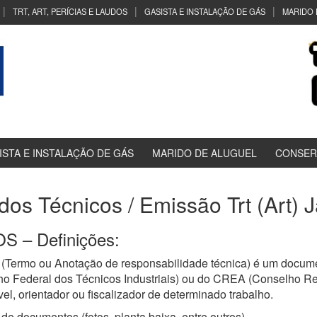
TRT, ART, PERÍCIAS E LAUDOS
GASISTA E INSTALAÇÃO DE GÁS
MARIDO 
ISTA E INSTALAÇÃO DE GÁS
MARIDO DE ALUGUEL
CONSER
udos Técnicos / Emissão Trt (Art)
 – Definições:
(Termo ou Anotação de responsabilidade técnica) é um documen
ho Federal dos Técnicos Industriais) ou do CREA (Conselho R
el, orientador ou fiscalizador de determinado trabalho.
de documentos (fotos, planta baixa, entre outros)