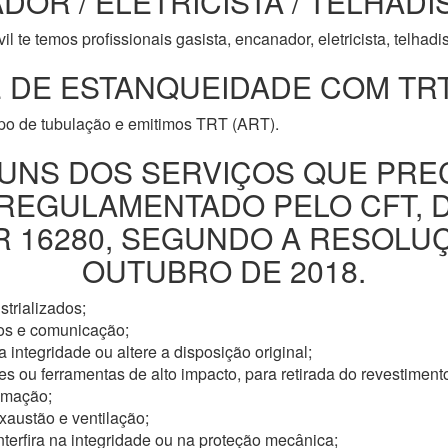
DOR / ELETRICISTA / TELHADI
l te temos profissionais gasista, encanador, eletricista, telhad
 DE ESTANQUEIDADE COM TRT
ipo de tubulação e emitimos TRT (ART).
UNS DOS SERVIÇOS QUE PRE
 REGULAMENTADO PELO CFT, 
16280, SEGUNDO A RESOLUÇÃ
OUTUBRO DE 2018.
trializados;
os e comunicação;
 integridade ou altere a disposição original;
s ou ferramentas de alto impacto, para retirada do revestimento
omação;
xaustão e ventilação;
nterfira na integridade ou na proteção mecânica;