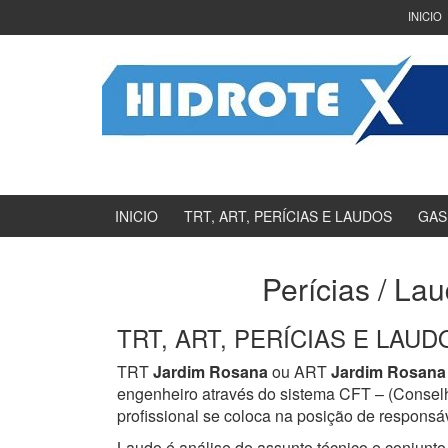
Ir
Pular
INICIO
para
para
o
menu
Conteúdo
principal
INICIO
TRT, ART, PERÍCIAS E LAUDOS
GAS
Perícias / La
TRT, ART, PERÍCIAS E LAUDOS
TRT
Jardim Rosana
ou ART
Jardim Rosana
engenheiro através do sistema CFT – (Consel
profissional se coloca na posição de responsáv
Laudo é análise de assunto técnico e conjunto 