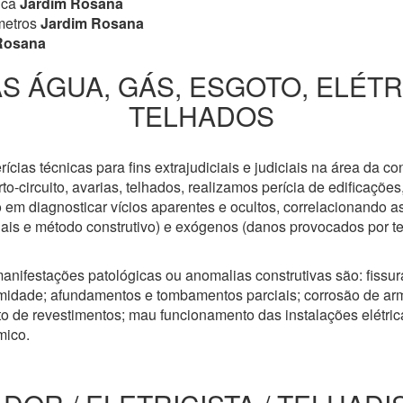
ica
Jardim Rosana
metros
Jardim Rosana
Rosana
S ÁGUA, GÁS, ESGOTO, ELÉT
TELHADOS
cias técnicas para fins extrajudiciais e judiciais na área da co
to-circuito, avarias, telhados, realizamos perícia de edificaçõe
 em diagnosticar vícios aparentes e ocultos, correlacionando a
riais e método construtivo) e exógenos (danos provocados por t
anifestações patológicas ou anomalias construtivas são: fissuras
idade; afundamentos e tombamentos parciais; corrosão de arm
 de revestimentos; mau funcionamento das instalações elétricas
mico.