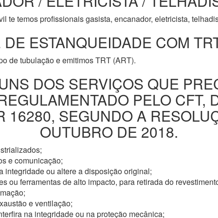
DOR / ELETRICISTA / TELHADI
l te temos profissionais gasista, encanador, eletricista, telhad
 DE ESTANQUEIDADE COM TRT
ipo de tubulação e emitimos TRT (ART).
UNS DOS SERVIÇOS QUE PRE
 REGULAMENTADO PELO CFT, 
16280, SEGUNDO A RESOLUÇÃ
OUTUBRO DE 2018.
trializados;
os e comunicação;
 integridade ou altere a disposição original;
s ou ferramentas de alto impacto, para retirada do revestimento
omação;
xaustão e ventilação;
nterfira na integridade ou na proteção mecânica;