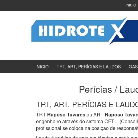
Ir
Pular
INICIO
para
para
o
menu
Conteúdo
principal
INICIO
TRT, ART, PERÍCIAS E LAUDOS
GAS
Perícias / Lau
TRT, ART, PERÍCIAS E LAUDOS
TRT
Raposo Tavares
ou ART
Raposo Tavar
engenheiro através do sistema CFT – (Consel
profissional se coloca na posição de responsáv
Laudo é análise de assunto técnico e conjunto 