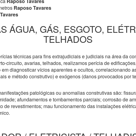
ica
Raposo Tavares
metros
Raposo Tavares
Tavares
S ÁGUA, GÁS, ESGOTO, ELÉT
TELHADOS
cias técnicas para fins extrajudiciais e judiciais na área da co
to-circuito, avarias, telhados, realizamos perícia de edificaçõe
 em diagnosticar vícios aparentes e ocultos, correlacionando a
riais e método construtivo) e exógenos (danos provocados por t
anifestações patológicas ou anomalias construtivas são: fissuras
idade; afundamentos e tombamentos parciais; corrosão de arm
 de revestimentos; mau funcionamento das instalações elétricas
mico.