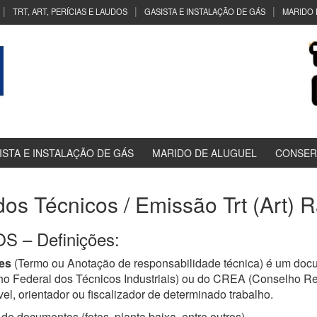
TRT, ART, PERÍCIAS E LAUDOS
GASISTA E INSTALAÇÃO DE GÁS
MARIDO 
ISTA E INSTALAÇÃO DE GÁS
MARIDO DE ALUGUEL
CONSER
dos Técnicos / Emissão Trt (Art)
 – Definições:
es
(Termo ou Anotação de responsabilidade técnica) é um docu
ho Federal dos Técnicos Industriais) ou do CREA (Conselho R
el, orientador ou fiscalizador de determinado trabalho.
de documentos (fotos, planta baixa, entre outros)