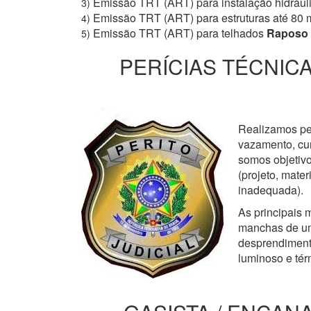
Emissão TRT (ART) para instalação hidrául
3)
Emissão TRT (ART) para estruturas até 80 
4)
Emissão TRT (ART) para telhados
Raposo 
5)
PERÍCIAS TÉCNICA
Realizamos perí
vazamento, cur
somos objetivo
(projeto, mate
inadequada).
As principais m
manchas de um
desprendimento
luminoso e tér