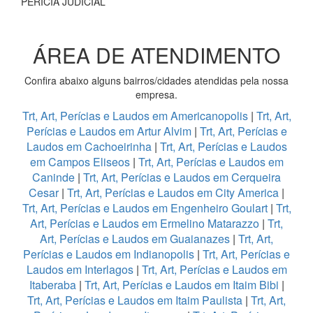
PERÍCIA JUDICIAL
ÁREA DE ATENDIMENTO
Confira abaixo alguns bairros/cidades atendidas pela nossa
empresa.
Trt, Art, Perícias e Laudos em Americanopolis
|
Trt, Art,
Perícias e Laudos em Artur Alvim
|
Trt, Art, Perícias e
Laudos em Cachoeirinha
|
Trt, Art, Perícias e Laudos
em Campos Eliseos
|
Trt, Art, Perícias e Laudos em
Caninde
|
Trt, Art, Perícias e Laudos em Cerqueira
Cesar
|
Trt, Art, Perícias e Laudos em City America
|
Trt, Art, Perícias e Laudos em Engenheiro Goulart
|
Trt,
Art, Perícias e Laudos em Ermelino Matarazzo
|
Trt,
Art, Perícias e Laudos em Guaianazes
|
Trt, Art,
Perícias e Laudos em Indianopolis
|
Trt, Art, Perícias e
Laudos em Interlagos
|
Trt, Art, Perícias e Laudos em
Itaberaba
|
Trt, Art, Perícias e Laudos em Itaim Bibi
|
Trt, Art, Perícias e Laudos em Itaim Paulista
|
Trt, Art,