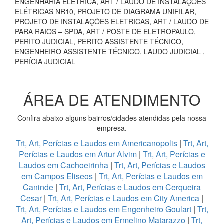
ENGENHARIA ELÉTRICA, ART / LAUDO DE INSTALAÇÕES
ELÉTRICAS NR10, PROJETO DE DIAGRAMA UNIFILAR,
PROJETO DE INSTALAÇÕES ELETRICAS, ART / LAUDO DE
PARA RAIOS – SPDA, ART / POSTE DE ELETROPAULO,
PERITO JUDICIAL, PERITO ASSISTENTE TÉCNICO,
ENGENHEIRO ASSISTENTE TÉCNICO, LAUDO JUDICIAL ,
PERÍCIA JUDICIAL
ÁREA DE ATENDIMENTO
Confira abaixo alguns bairros/cidades atendidas pela nossa
empresa.
Trt, Art, Perícias e Laudos em Americanopolis
|
Trt, Art,
Perícias e Laudos em Artur Alvim
|
Trt, Art, Perícias e
Laudos em Cachoeirinha
|
Trt, Art, Perícias e Laudos
em Campos Eliseos
|
Trt, Art, Perícias e Laudos em
Caninde
|
Trt, Art, Perícias e Laudos em Cerqueira
Cesar
|
Trt, Art, Perícias e Laudos em City America
|
Trt, Art, Perícias e Laudos em Engenheiro Goulart
|
Trt,
Art, Perícias e Laudos em Ermelino Matarazzo
|
Trt,