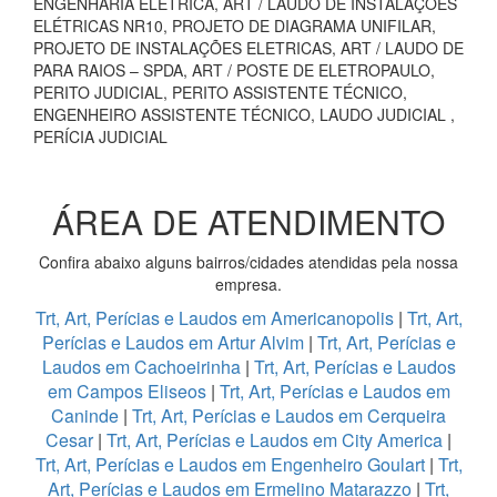
ENGENHARIA ELÉTRICA, ART / LAUDO DE INSTALAÇÕES
ELÉTRICAS NR10, PROJETO DE DIAGRAMA UNIFILAR,
PROJETO DE INSTALAÇÕES ELETRICAS, ART / LAUDO DE
PARA RAIOS – SPDA, ART / POSTE DE ELETROPAULO,
PERITO JUDICIAL, PERITO ASSISTENTE TÉCNICO,
ENGENHEIRO ASSISTENTE TÉCNICO, LAUDO JUDICIAL ,
PERÍCIA JUDICIAL
ÁREA DE ATENDIMENTO
Confira abaixo alguns bairros/cidades atendidas pela nossa
empresa.
Trt, Art, Perícias e Laudos em Americanopolis
|
Trt, Art,
Perícias e Laudos em Artur Alvim
|
Trt, Art, Perícias e
Laudos em Cachoeirinha
|
Trt, Art, Perícias e Laudos
em Campos Eliseos
|
Trt, Art, Perícias e Laudos em
Caninde
|
Trt, Art, Perícias e Laudos em Cerqueira
Cesar
|
Trt, Art, Perícias e Laudos em City America
|
Trt, Art, Perícias e Laudos em Engenheiro Goulart
|
Trt,
Art, Perícias e Laudos em Ermelino Matarazzo
|
Trt,