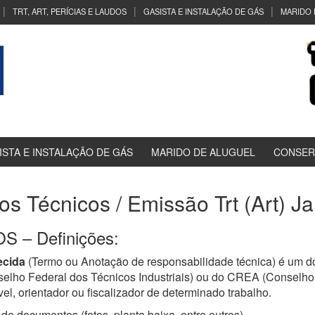
TRT, ART, PERÍCIAS E LAUDOS
GASISTA E INSTALAÇÃO DE GÁS
MARIDO 
ISTA E INSTALAÇÃO DE GÁS
MARIDO DE ALUGUEL
CONSER
dos Técnicos / Emissão Trt (Art) J
 – Definições:
ecida
(Termo ou Anotação de responsabilidade técnica) é um do
selho Federal dos Técnicos Industriais) ou do CREA (Conselh
el, orientador ou fiscalizador de determinado trabalho.
de documentos (fotos, planta baixa, entre outros)