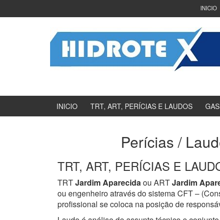
Ir
Pular
INICIO
para
para
o
menu
Conteúdo
principal
INICIO
TRT, ART, PERÍCIAS E LAUDOS
GAS
Perícias / Lau
TRT, ART, PERÍCIAS E LAUDOS
TRT
Jardim Aparecida
ou ART
Jardim Apar
ou engenheiro através do sistema CFT – (Con
profissional se coloca na posição de responsáv
Laudo é análise de assunto técnico e conjunto 