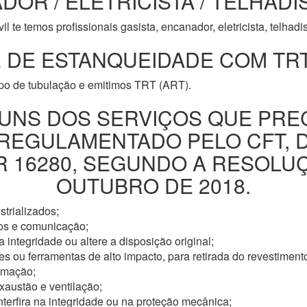
DOR / ELETRICISTA / TELHADI
l te temos profissionais gasista, encanador, eletricista, telhad
 DE ESTANQUEIDADE COM TRT
ipo de tubulação e emitimos TRT (ART).
UNS DOS SERVIÇOS QUE PRE
 REGULAMENTADO PELO CFT, 
16280, SEGUNDO A RESOLUÇÃ
OUTUBRO DE 2018.
trializados;
os e comunicação;
 integridade ou altere a disposição original;
s ou ferramentas de alto impacto, para retirada do revestimento
omação;
xaustão e ventilação;
nterfira na integridade ou na proteção mecânica;