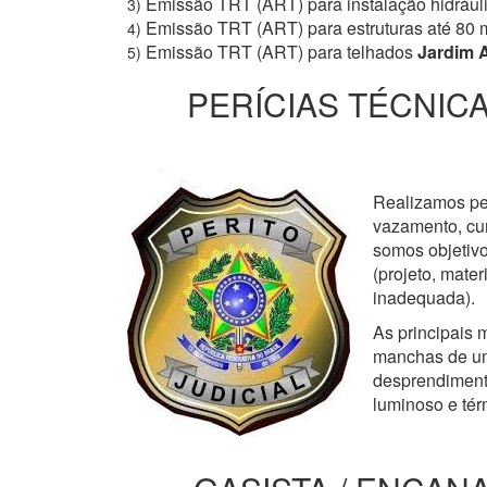
Emissão TRT (ART) para instalação hidrául
3)
Emissão TRT (ART) para estruturas até 80 
4)
Emissão TRT (ART) para telhados
Jardim 
5)
PERÍCIAS TÉCNICA
Realizamos perí
vazamento, cur
somos objetivo
(projeto, mate
inadequada).
As principais m
manchas de um
desprendimento
luminoso e tér