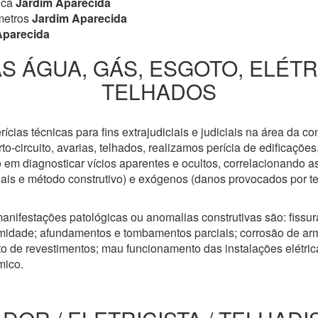
ica
Jardim Aparecida
metros
Jardim Aparecida
Aparecida
S ÁGUA, GÁS, ESGOTO, ELÉT
TELHADOS
cias técnicas para fins extrajudiciais e judiciais na área da co
to-circuito, avarias, telhados, realizamos perícia de edificaçõe
 em diagnosticar vícios aparentes e ocultos, correlacionando a
riais e método construtivo) e exógenos (danos provocados por t
anifestações patológicas ou anomalias construtivas são: fissuras
idade; afundamentos e tombamentos parciais; corrosão de arm
 de revestimentos; mau funcionamento das instalações elétricas
mico.