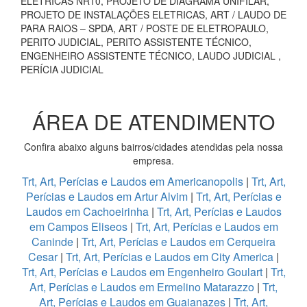
ELÉTRICAS NR10, PROJETO DE DIAGRAMA UNIFILAR,
PROJETO DE INSTALAÇÕES ELETRICAS, ART / LAUDO DE
PARA RAIOS – SPDA, ART / POSTE DE ELETROPAULO,
PERITO JUDICIAL, PERITO ASSISTENTE TÉCNICO,
ENGENHEIRO ASSISTENTE TÉCNICO, LAUDO JUDICIAL ,
PERÍCIA JUDICIAL
ÁREA DE ATENDIMENTO
Confira abaixo alguns bairros/cidades atendidas pela nossa
empresa.
Trt, Art, Perícias e Laudos em Americanopolis
|
Trt, Art,
Perícias e Laudos em Artur Alvim
|
Trt, Art, Perícias e
Laudos em Cachoeirinha
|
Trt, Art, Perícias e Laudos
em Campos Eliseos
|
Trt, Art, Perícias e Laudos em
Caninde
|
Trt, Art, Perícias e Laudos em Cerqueira
Cesar
|
Trt, Art, Perícias e Laudos em City America
|
Trt, Art, Perícias e Laudos em Engenheiro Goulart
|
Trt,
Art, Perícias e Laudos em Ermelino Matarazzo
|
Trt,
Art, Perícias e Laudos em Guaianazes
|
Trt, Art,