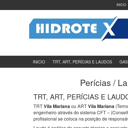
Ir
Pular
INICIO
para
para
o
menu
Conteúdo
principal
INICIO
TRT, ART, PERÍCIAS E LAUDOS
GAS
Perícias / L
TRT, ART, PERÍCIAS E LAUDOS
TRT
Vila Mariana
ou ART
Vila Mariana
(Termo
engenheiro através do sistema CFT – (Consel
profissional se coloca na posição de responsáv
Laudo é análise de assunto técnico e conjunto 