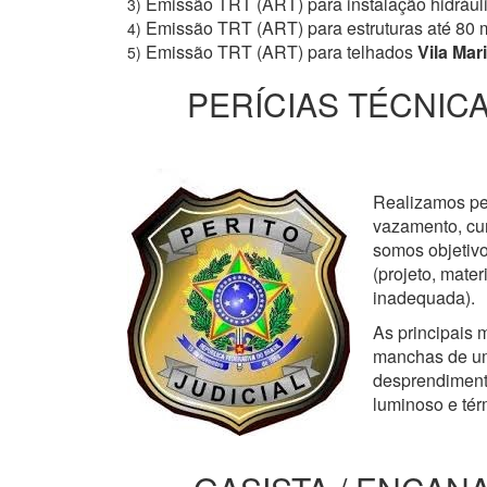
Emissão TRT (ART) para instalação hidrául
3)
Emissão TRT (ART) para estruturas até 80 
4)
Emissão TRT (ART) para telhados
Vila Mar
5)
PERÍCIAS TÉCNICA
Realizamos perí
vazamento, cur
somos objetivo
(projeto, mate
inadequada).
As principais m
manchas de um
desprendimento
luminoso e tér