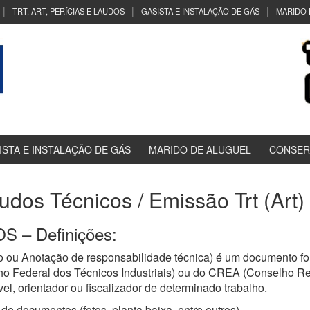
TRT, ART, PERÍCIAS E LAUDOS
GASISTA E INSTALAÇÃO DE GÁS
MARIDO 
ISTA E INSTALAÇÃO DE GÁS
MARIDO DE ALUGUEL
CONSER
audos Técnicos / Emissão Trt (Art)
 – Definições:
 ou Anotação de responsabilidade técnica) é um documento for
ho Federal dos Técnicos Industriais) ou do CREA (Conselho R
el, orientador ou fiscalizador de determinado trabalho.
de documentos (fotos, planta baixa, entre outros)