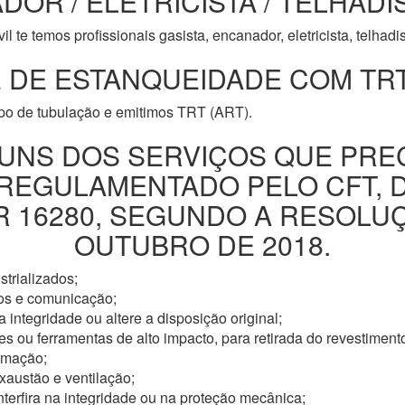
DOR / ELETRICISTA / TELHADI
l te temos profissionais gasista, encanador, eletricista, telhad
 DE ESTANQUEIDADE COM TRT
ipo de tubulação e emitimos TRT (ART).
UNS DOS SERVIÇOS QUE PRE
 REGULAMENTADO PELO CFT, 
16280, SEGUNDO A RESOLUÇÃ
OUTUBRO DE 2018.
trializados;
os e comunicação;
 integridade ou altere a disposição original;
s ou ferramentas de alto impacto, para retirada do revestimento
omação;
xaustão e ventilação;
nterfira na integridade ou na proteção mecânica;