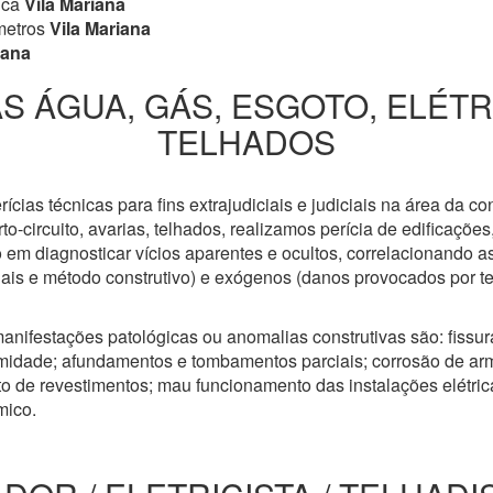
ica
Vila Mariana
metros
Vila Mariana
iana
S ÁGUA, GÁS, ESGOTO, ELÉT
TELHADOS
cias técnicas para fins extrajudiciais e judiciais na área da co
to-circuito, avarias, telhados, realizamos perícia de edificaçõe
 em diagnosticar vícios aparentes e ocultos, correlacionando a
riais e método construtivo) e exógenos (danos provocados por t
anifestações patológicas ou anomalias construtivas são: fissuras
idade; afundamentos e tombamentos parciais; corrosão de arm
 de revestimentos; mau funcionamento das instalações elétricas
mico.