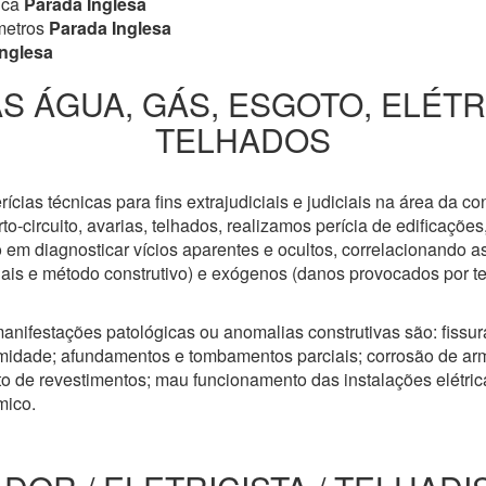
ica
Parada Inglesa
metros
Parada Inglesa
nglesa
S ÁGUA, GÁS, ESGOTO, ELÉT
TELHADOS
cias técnicas para fins extrajudiciais e judiciais na área da co
to-circuito, avarias, telhados, realizamos perícia de edificaçõe
 em diagnosticar vícios aparentes e ocultos, correlacionando a
riais e método construtivo) e exógenos (danos provocados por t
anifestações patológicas ou anomalias construtivas são: fissuras
idade; afundamentos e tombamentos parciais; corrosão de arm
 de revestimentos; mau funcionamento das instalações elétricas
mico.