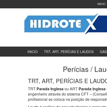
Ir
Pular
INICIO
para
para
o
menu
Conteúdo
principal
INICIO
TRT, ART, PERÍCIAS E LAUDOS
GAS
Perícias / La
TRT, ART, PERÍCIAS E LAUDOS
TRT
Parada Inglesa
ou ART
Parada Inglesa
engenheiro através do sistema CFT – (Consel
profissional se coloca na posição de responsáv
Laudo é análise de assunto técnico e conjunto 