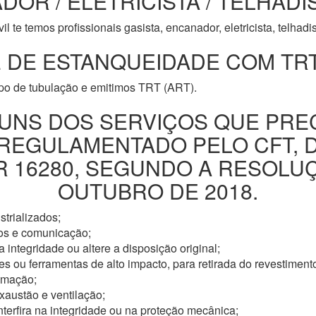
DOR / ELETRICISTA / TELHADI
l te temos profissionais gasista, encanador, eletricista, telhad
 DE ESTANQUEIDADE COM TRT
ipo de tubulação e emitimos TRT (ART).
UNS DOS SERVIÇOS QUE PRE
 REGULAMENTADO PELO CFT, 
16280, SEGUNDO A RESOLUÇÃ
OUTUBRO DE 2018.
trializados;
os e comunicação;
 integridade ou altere a disposição original;
s ou ferramentas de alto impacto, para retirada do revestimento
omação;
xaustão e ventilação;
nterfira na integridade ou na proteção mecânica;