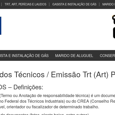
TRT, ART, PERÍCIAS E LAUDOS
GASISTA E INSTALAÇÃO DE GÁS
MARIDO 
ISTA E INSTALAÇÃO DE GÁS
MARIDO DE ALUGUEL
CONSER
udos Técnicos / Emissão Trt (Art) 
 – Definições:
(Termo ou Anotação de responsabilidade técnica) é um documen
ho Federal dos Técnicos Industriais) ou do CREA (Conselho R
el, orientador ou fiscalizador de determinado trabalho.
de documentos (fotos, planta baixa, entre outros)