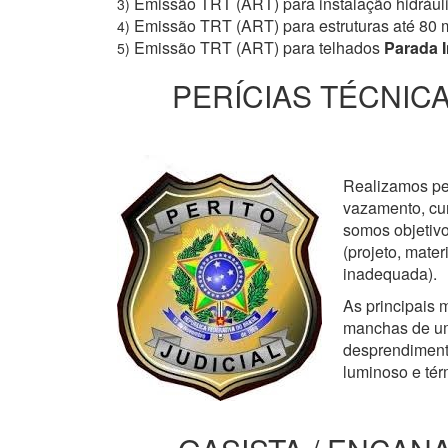
Emissão TRT (ART) para instalação hidrául
3)
Emissão TRT (ART) para estruturas até 80 
4)
Emissão TRT (ART) para telhados
Parada I
5)
PERÍCIAS TÉCNICA
Realizamos perí
vazamento, cur
somos objetivo
(projeto, mate
inadequada).
As principais m
manchas de um
desprendimento
luminoso e tér