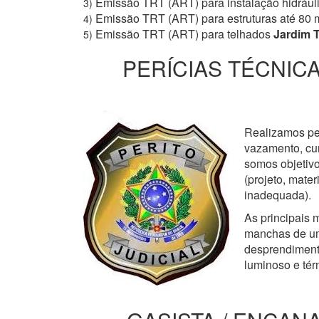
Emissão TRT (ART) para instalação hidrául
3)
Emissão TRT (ART) para estruturas até 80 
4)
Emissão TRT (ART) para telhados
Jardim 
5)
PERÍCIAS TÉCNICA
Realizamos perí
vazamento, cur
somos objetivo
(projeto, mate
inadequada).
As principais m
manchas de um
desprendimento
luminoso e tér