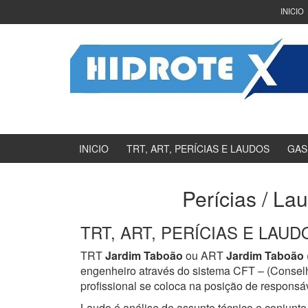
Ir
Pular
INICIO
para
para
o
menu
Conteúdo
principal
INICIO
TRT, ART, PERÍCIAS E LAUDOS
GAS
Perícias / La
TRT, ART, PERÍCIAS E LAUDOS
TRT
Jardim Taboão
ou ART
Jardim Taboão
engenheiro através do sistema CFT – (Consel
profissional se coloca na posição de responsáv
Laudo é análise de assunto técnico e conjunto 