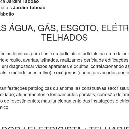
ica
Jardim Taboão
metros
Jardim Taboão
Taboão
S ÁGUA, GÁS, ESGOTO, ELÉT
TELHADOS
cias técnicas para fins extrajudiciais e judiciais na área da co
to-circuito, avarias, telhados, realizamos perícia de edificaçõe
 em diagnosticar vícios aparentes e ocultos, correlacionando a
riais e método construtivo) e exógenos (danos provocados por t
anifestações patológicas ou anomalias construtivas são: fissuras
idade; afundamentos e tombamentos parciais; corrosão de arm
 de revestimentos; mau funcionamento das instalações elétricas
mico.