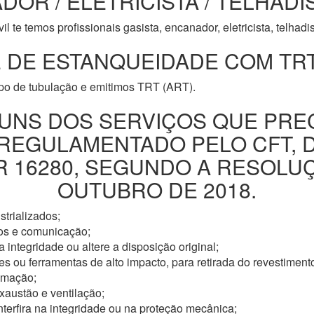
DOR / ELETRICISTA / TELHADI
l te temos profissionais gasista, encanador, eletricista, telhad
 DE ESTANQUEIDADE COM TRT
ipo de tubulação e emitimos TRT (ART).
UNS DOS SERVIÇOS QUE PRE
 REGULAMENTADO PELO CFT, 
16280, SEGUNDO A RESOLUÇÃ
OUTUBRO DE 2018.
trializados;
os e comunicação;
 integridade ou altere a disposição original;
s ou ferramentas de alto impacto, para retirada do revestimento
omação;
xaustão e ventilação;
nterfira na integridade ou na proteção mecânica;