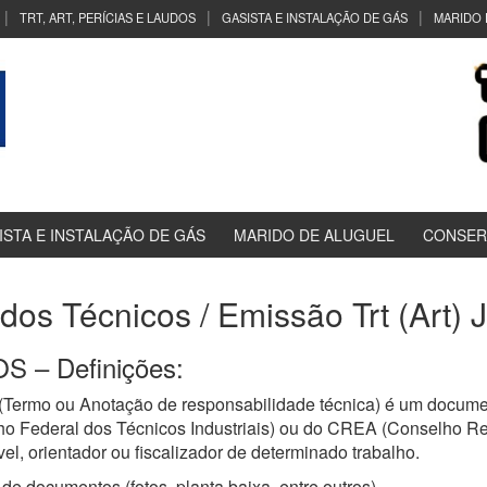
TRT, ART, PERÍCIAS E LAUDOS
GASISTA E INSTALAÇÃO DE GÁS
MARIDO 
ISTA E INSTALAÇÃO DE GÁS
MARIDO DE ALUGUEL
CONSER
udos Técnicos / Emissão Trt (Art)
 – Definições:
(Termo ou Anotação de responsabilidade técnica) é um documen
ho Federal dos Técnicos Industriais) ou do CREA (Conselho R
el, orientador ou fiscalizador de determinado trabalho.
de documentos (fotos, planta baixa, entre outros)