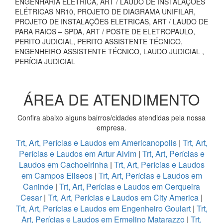
ENGENHARIA ELÉTRICA, ART / LAUDO DE INSTALAÇÕES
ELÉTRICAS NR10, PROJETO DE DIAGRAMA UNIFILAR,
PROJETO DE INSTALAÇÕES ELETRICAS, ART / LAUDO DE
PARA RAIOS – SPDA, ART / POSTE DE ELETROPAULO,
PERITO JUDICIAL, PERITO ASSISTENTE TÉCNICO,
ENGENHEIRO ASSISTENTE TÉCNICO, LAUDO JUDICIAL ,
PERÍCIA JUDICIAL
ÁREA DE ATENDIMENTO
Confira abaixo alguns bairros/cidades atendidas pela nossa
empresa.
Trt, Art, Perícias e Laudos em Americanopolis
|
Trt, Art,
Perícias e Laudos em Artur Alvim
|
Trt, Art, Perícias e
Laudos em Cachoeirinha
|
Trt, Art, Perícias e Laudos
em Campos Eliseos
|
Trt, Art, Perícias e Laudos em
Caninde
|
Trt, Art, Perícias e Laudos em Cerqueira
Cesar
|
Trt, Art, Perícias e Laudos em City America
|
Trt, Art, Perícias e Laudos em Engenheiro Goulart
|
Trt,
Art, Perícias e Laudos em Ermelino Matarazzo
|
Trt,