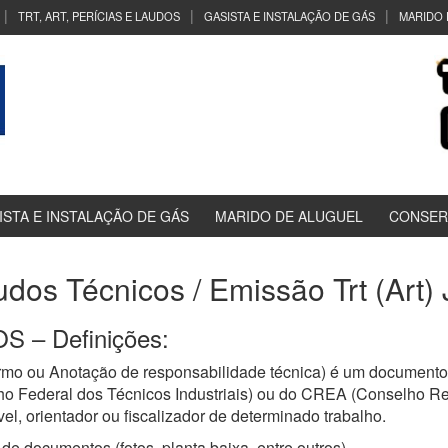
TRT, ART, PERÍCIAS E LAUDOS
GASISTA E INSTALAÇÃO DE GÁS
MARIDO 
ISTA E INSTALAÇÃO DE GÁS
MARIDO DE ALUGUEL
CONSER
udos Técnicos / Emissão Trt (Art)
 – Definições:
mo ou Anotação de responsabilidade técnica) é um documento 
ho Federal dos Técnicos Industriais) ou do CREA (Conselho R
el, orientador ou fiscalizador de determinado trabalho.
de documentos (fotos, planta baixa, entre outros)