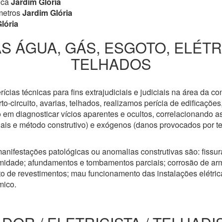
ica
Jardim Glória
metros
Jardim Glória
lória
S ÁGUA, GÁS, ESGOTO, ELÉT
TELHADOS
cias técnicas para fins extrajudiciais e judiciais na área da co
to-circuito, avarias, telhados, realizamos perícia de edificaçõe
 em diagnosticar vícios aparentes e ocultos, correlacionando a
riais e método construtivo) e exógenos (danos provocados por t
anifestações patológicas ou anomalias construtivas são: fissuras
idade; afundamentos e tombamentos parciais; corrosão de arm
 de revestimentos; mau funcionamento das instalações elétricas
mico.