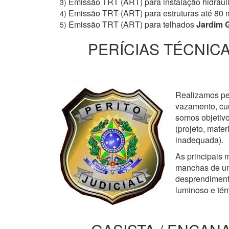
Emissão TRT (ART) para instalação hidrául
3)
Emissão TRT (ART) para estruturas até 80 
4)
Emissão TRT (ART) para telhados
Jardim G
5)
PERÍCIAS TÉCNICA
Realizamos perí
vazamento, cur
somos objetivo
(projeto, mate
inadequada).
As principais m
manchas de um
desprendimento
luminoso e tér