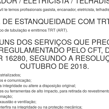
DOR / ELETRICISTA / TELHADI
l te temos profissionais gasista, encanador, eletricista, telhad
 DE ESTANQUEIDADE COM TRT
ipo de tubulação e emitimos TRT (ART).
UNS DOS SERVIÇOS QUE PRE
 REGULAMENTADO PELO CFT, 
16280, SEGUNDO A RESOLUÇÃ
OUTUBRO DE 2018.
trializados;
os e comunicação;
 integridade ou altere a disposição original;
s ou ferramentas de alto impacto, para retirada do revestimento
omação;
xaustão e ventilação;
nterfira na integridade ou na proteção mecânica;