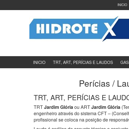
Ir
Pular
INICIO
para
para
o
menu
Conteúdo
principal
INICIO
TRT, ART, PERÍCIAS E LAUDOS
GAS
Perícias / La
TRT, ART, PERÍCIAS E LAUDOS
TRT
Jardim Glória
ou ART
Jardim Glória
(Ter
engenheiro através do sistema CFT – (Consel
profissional se coloca na posição de responsáv
Laudo é análise de assunto técnico e conjunto 