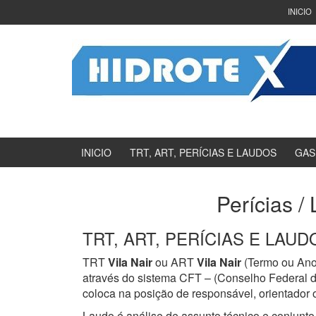
Ir
Pular
INICIO
para
para
o
menu
Conteúdo
principal
INICIO
TRT, ART, PERÍCIAS E LAUDOS
GAS
Perícias /
TRT, ART, PERÍCIAS E LAUDOS
TRT
Vila Nair
ou ART
Vila Nair
(Termo ou Anot
através do sistema CFT – (Conselho Federal d
coloca na posição de responsável, orientador o
Laudo é análise de assunto técnico e conjunto 