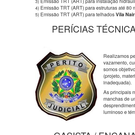
Emissão TRT (ART) para instalação hidrául
3)
Emissão TRT (ART) para estruturas até 80 
4)
Emissão TRT (ART) para telhados
Vila Nair
5)
PERÍCIAS TÉCNICA
Realizamos perí
vazamento, cur
somos objetivo
(projeto, mate
inadequada).
As principais m
manchas de um
desprendimento
luminoso e tér