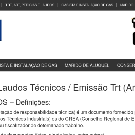
TRT, ART, PERÍCIAS E LAUDOS
GASISTA E INSTALAÇÃO DE GÁS
MARIDO 
ISTA E INSTALAÇÃO DE GÁS
MARIDO DE ALUGUEL
CONSER
 Laudos Técnicos / Emissão Trt (Art
 – Definições:
ação de responsabilidade técnica) é um documento fornecido 
os Técnicos Industriais) ou do CREA (Conselho Regional de E
u fiscalizador de determinado trabalho.
de documentos (fotos, planta baixa, entre outros)