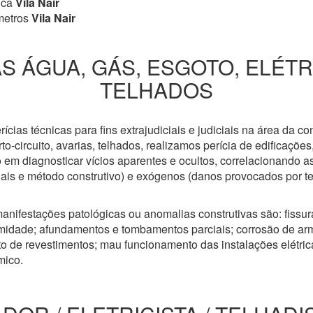
ica
Vila Nair
metros
Vila Nair
S ÁGUA, GÁS, ESGOTO, ELÉT
TELHADOS
cias técnicas para fins extrajudiciais e judiciais na área da co
to-circuito, avarias, telhados, realizamos perícia de edificaçõe
 em diagnosticar vícios aparentes e ocultos, correlacionando a
riais e método construtivo) e exógenos (danos provocados por t
anifestações patológicas ou anomalias construtivas são: fissuras
idade; afundamentos e tombamentos parciais; corrosão de arm
 de revestimentos; mau funcionamento das instalações elétricas
mico.