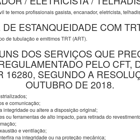
DOR / ELETRICISTA / TELHADI
l te temos profissionais gasista, encanador, eletricista, telhad
 DE ESTANQUEIDADE COM TRT
ipo de tubulação e emitimos TRT (ART).
UNS DOS SERVIÇOS QUE PRE
 REGULAMENTADO PELO CFT, 
16280, SEGUNDO A RESOLUÇÃ
OUTUBRO DE 2018.
trializados;
os e comunicação;
 integridade ou altere a disposição original;
s ou ferramentas de alto impacto, para retirada do revestimento
omação;
xaustão e ventilação;
nterfira na integridade ou na proteção mecânica;