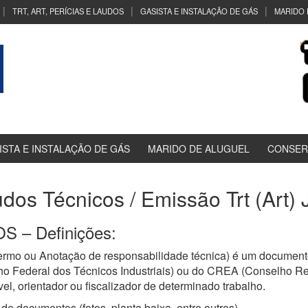
TRT, ART, PERÍCIAS E LAUDOS
GASISTA E INSTALAÇÃO DE GÁS
MARIDO 
ISTA E INSTALAÇÃO DE GÁS
MARIDO DE ALUGUEL
CONSER
udos Técnicos / Emissão Trt (Art) 
 – Definições:
ermo ou Anotação de responsabilidade técnica) é um documento
ho Federal dos Técnicos Industriais) ou do CREA (Conselho R
el, orientador ou fiscalizador de determinado trabalho.
de documentos (fotos, planta baixa, entre outros)