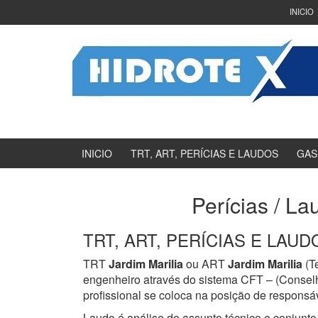
Ir
Pular
INICIO
para
para
o
menu
Conteúdo
principal
INICIO
TRT, ART, PERÍCIAS E LAUDOS
GAS
Perícias / La
TRT, ART, PERÍCIAS E LAUDOS
TRT
Jardim Marilia
ou ART
Jardim Marilia
(T
engenheiro através do sistema CFT – (Consel
profissional se coloca na posição de responsáv
Laudo é análise de assunto técnico e conjunto 