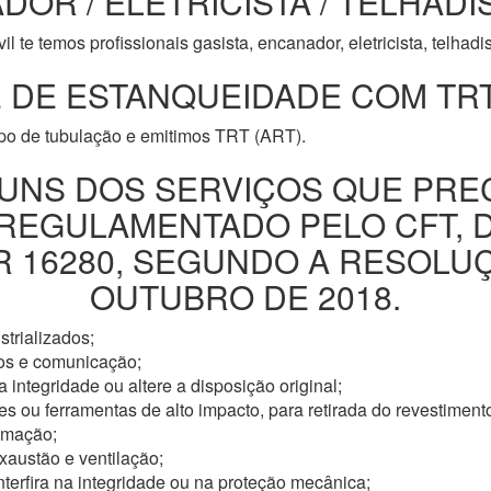
DOR / ELETRICISTA / TELHADI
l te temos profissionais gasista, encanador, eletricista, telhad
 DE ESTANQUEIDADE COM TRT
ipo de tubulação e emitimos TRT (ART).
UNS DOS SERVIÇOS QUE PRE
 REGULAMENTADO PELO CFT, 
16280, SEGUNDO A RESOLUÇÃ
OUTUBRO DE 2018.
trializados;
os e comunicação;
 integridade ou altere a disposição original;
s ou ferramentas de alto impacto, para retirada do revestimento
omação;
xaustão e ventilação;
nterfira na integridade ou na proteção mecânica;