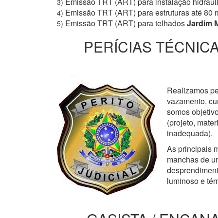
Emissão TRT (ART) para instalação hidrául
3)
Emissão TRT (ART) para estruturas até 80 
4)
Emissão TRT (ART) para telhados
Jardim M
5)
PERÍCIAS TÉCNICA
Realizamos perí
vazamento, cur
somos objetivo
(projeto, mate
inadequada).
As principais m
manchas de um
desprendimento
luminoso e tér