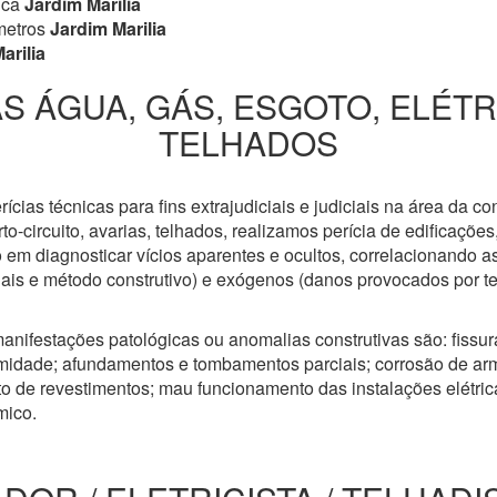
ica
Jardim Marilia
metros
Jardim Marilia
arilia
S ÁGUA, GÁS, ESGOTO, ELÉT
TELHADOS
cias técnicas para fins extrajudiciais e judiciais na área da co
to-circuito, avarias, telhados, realizamos perícia de edificaçõe
 em diagnosticar vícios aparentes e ocultos, correlacionando a
riais e método construtivo) e exógenos (danos provocados por t
anifestações patológicas ou anomalias construtivas são: fissuras
idade; afundamentos e tombamentos parciais; corrosão de arm
 de revestimentos; mau funcionamento das instalações elétricas
mico.