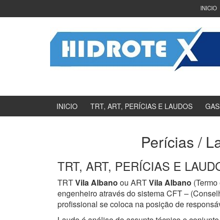
Ir
Pular
INICIO
para
para
o
menu
Conteúdo
principal
INICIO
TRT, ART, PERÍCIAS E LAUDOS
GAS
Perícias / L
TRT, ART, PERÍCIAS E LAUDOS
TRT
Vila Albano
ou ART
Vila Albano
(Termo 
engenheiro através do sistema CFT – (Consel
profissional se coloca na posição de responsáv
Laudo é análise de assunto técnico e conjunto 