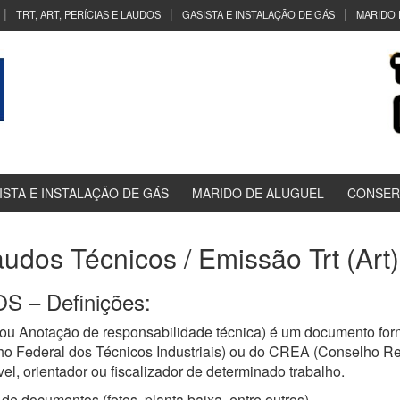
TRT, ART, PERÍCIAS E LAUDOS
GASISTA E INSTALAÇÃO DE GÁS
MARIDO 
ISTA E INSTALAÇÃO DE GÁS
MARIDO DE ALUGUEL
CONSER
audos Técnicos / Emissão Trt (Art
 – Definições:
ou Anotação de responsabilidade técnica) é um documento forn
ho Federal dos Técnicos Industriais) ou do CREA (Conselho R
el, orientador ou fiscalizador de determinado trabalho.
de documentos (fotos, planta baixa, entre outros)