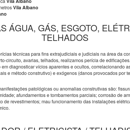
ica
Vila Albano
metros
Vila Albano
ano
S ÁGUA, GÁS, ESGOTO, ELÉT
TELHADOS
cias técnicas para fins extrajudiciais e judiciais na área da co
to-circuito, avarias, telhados, realizamos perícia de edificaçõe
 em diagnosticar vícios aparentes e ocultos, correlacionando a
riais e método construtivo) e exógenos (danos provocados por t
anifestações patológicas ou anomalias construtivas são: fissuras
idade; afundamentos e tombamentos parciais; corrosão de arm
 de revestimentos; mau funcionamento das instalações elétricas
mico.