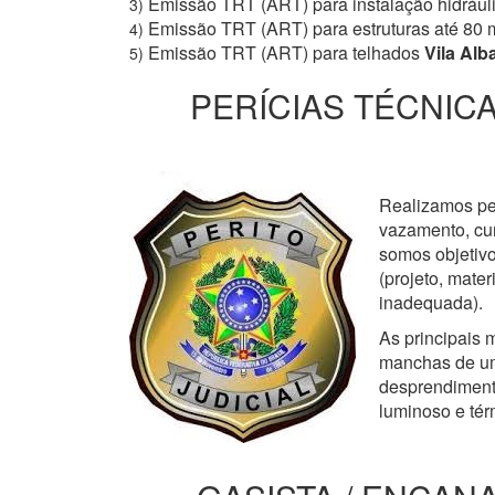
Emissão TRT (ART) para instalação hidrául
3)
Emissão TRT (ART) para estruturas até 80 
4)
Emissão TRT (ART) para telhados
Vila Alb
5)
PERÍCIAS TÉCNICA
Realizamos perí
vazamento, cur
somos objetivo
(projeto, mate
inadequada).
As principais m
manchas de um
desprendimento
luminoso e tér