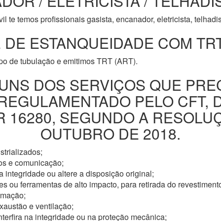
DOR / ELETRICISTA / TELHADI
l te temos profissionais gasista, encanador, eletricista, telhad
 DE ESTANQUEIDADE COM TRT
ipo de tubulação e emitimos TRT (ART).
UNS DOS SERVIÇOS QUE PRE
 REGULAMENTADO PELO CFT, 
16280, SEGUNDO A RESOLUÇÃ
OUTUBRO DE 2018.
trializados;
os e comunicação;
 integridade ou altere a disposição original;
s ou ferramentas de alto impacto, para retirada do revestimento
omação;
xaustão e ventilação;
nterfira na integridade ou na proteção mecânica;