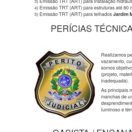
Emissão TRT (ART) para instalação hidrául
3)
Emissão TRT (ART) para estruturas até 80 
4)
Emissão TRT (ART) para telhados
Jardim 
5)
PERÍCIAS TÉCNICA
Realizamos perí
vazamento, cur
somos objetivo
(projeto, mate
inadequada).
As principais m
manchas de um
desprendimento
luminoso e tér