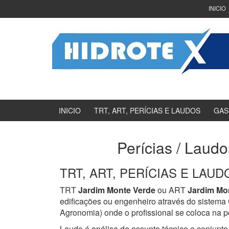
Ir
Pular
INICIO
para
para
o
menu
Conteúdo
principal
INICIO
TRT, ART, PERÍCIAS E LAUDOS
GAS
Perícias / Laudo
TRT, ART, PERÍCIAS E LAUDOS
TRT
Jardim Monte Verde
ou ART
Jardim Mo
edificações ou engenheiro através do sistem
Agronomia) onde o profissional se coloca na p
Laudo é análise de assunto técnico e conjunto 