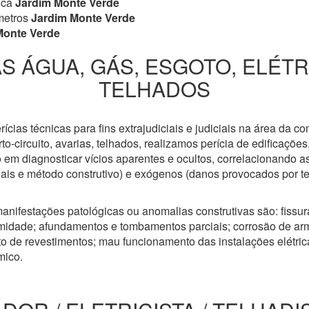
ica
Jardim Monte Verde
metros
Jardim Monte Verde
Monte Verde
S ÁGUA, GÁS, ESGOTO, ELÉT
TELHADOS
cias técnicas para fins extrajudiciais e judiciais na área da co
to-circuito, avarias, telhados, realizamos perícia de edificaçõe
 em diagnosticar vícios aparentes e ocultos, correlacionando a
riais e método construtivo) e exógenos (danos provocados por t
anifestações patológicas ou anomalias construtivas são: fissuras
idade; afundamentos e tombamentos parciais; corrosão de arm
 de revestimentos; mau funcionamento das instalações elétricas
mico.