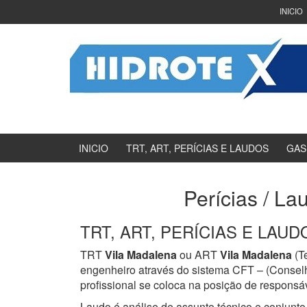
Ir
Pular
INICIO
para
para
o
menu
Conteúdo
principal
INICIO
TRT, ART, PERÍCIAS E LAUDOS
GAS
Perícias / La
TRT, ART, PERÍCIAS E LAUDOS
TRT
Vila Madalena
ou ART
Vila Madalena
(T
engenheiro através do sistema CFT – (Consel
profissional se coloca na posição de responsáv
Laudo é análise de assunto técnico e conjunto 