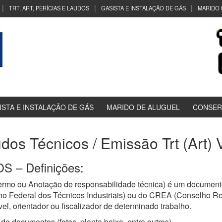
TRT, ART, PERÍCIAS E LAUDOS
GASISTA E INSTALAÇÃO DE GÁS
MARIDO 
ISTA E INSTALAÇÃO DE GÁS
MARIDO DE ALUGUEL
CONSER
udos Técnicos / Emissão Trt (Art)
 – Definições:
ermo ou Anotação de responsabilidade técnica) é um documento
ho Federal dos Técnicos Industriais) ou do CREA (Conselho R
el, orientador ou fiscalizador de determinado trabalho.
de documentos (fotos, planta baixa, entre outros)