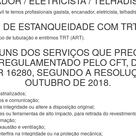
DOR / ELETRICISTA / TELHADI
l te temos profissionais gasista, encanador, eletricista, telhad
 DE ESTANQUEIDADE COM TRT
ipo de tubulação e emitimos TRT (ART).
UNS DOS SERVIÇOS QUE PRE
 REGULAMENTADO PELO CFT, 
16280, SEGUNDO A RESOLUÇÃ
OUTUBRO DE 2018.
trializados;
os e comunicação;
 integridade ou altere a disposição original;
s ou ferramentas de alto impacto, para retirada do revestimento
omação;
xaustão e ventilação;
nterfira na integridade ou na proteção mecânica;