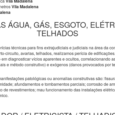
ica
Vila Madalena
metros
Vila Madalena
alena
S ÁGUA, GÁS, ESGOTO, ELÉT
TELHADOS
cias técnicas para fins extrajudiciais e judiciais na área da co
to-circuito, avarias, telhados, realizamos perícia de edificaçõe
 em diagnosticar vícios aparentes e ocultos, correlacionando a
riais e método construtivo) e exógenos (danos provocados por t
anifestações patológicas ou anomalias construtivas são: fissuras
idade; afundamentos e tombamentos parciais; corrosão de arm
 de revestimentos; mau funcionamento das instalações elétricas
mico.