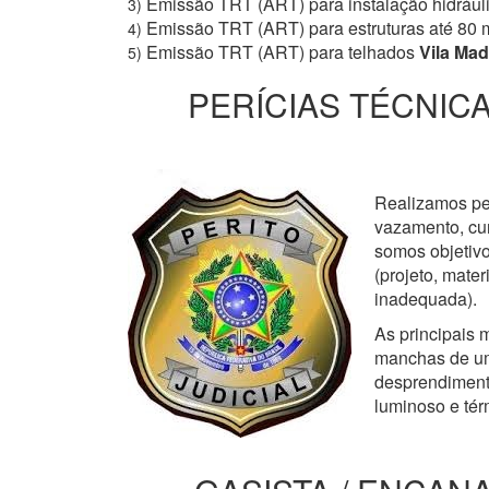
Emissão TRT (ART) para instalação hidrául
3)
Emissão TRT (ART) para estruturas até 80 
4)
Emissão TRT (ART) para telhados
Vila Mad
5)
PERÍCIAS TÉCNICA
Realizamos perí
vazamento, cur
somos objetivo
(projeto, mate
inadequada).
As principais m
manchas de um
desprendimento
luminoso e tér