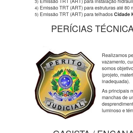
Emissão TRT (ART) para instalação hidrául
3)
Emissão TRT (ART) para estruturas até 80 
4)
Emissão TRT (ART) para telhados
Cidade 
5)
PERÍCIAS TÉCNICA
Realizamos perí
vazamento, cur
somos objetivo
(projeto, mate
inadequada).
As principais m
manchas de um
desprendimento
luminoso e tér