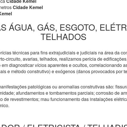
ica
Cidade Kemel
metros
Cidade Kemel
Kemel
S ÁGUA, GÁS, ESGOTO, ELÉT
TELHADOS
cias técnicas para fins extrajudiciais e judiciais na área da co
to-circuito, avarias, telhados, realizamos perícia de edificaçõe
 em diagnosticar vícios aparentes e ocultos, correlacionando a
riais e método construtivo) e exógenos (danos provocados por t
anifestações patológicas ou anomalias construtivas são: fissuras
idade; afundamentos e tombamentos parciais; corrosão de arm
 de revestimentos; mau funcionamento das instalações elétricas
mico.