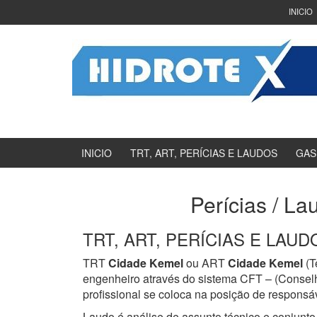
Ir
Pular
INICIO
para
para
o
menu
Conteúdo
principal
INICIO
TRT, ART, PERÍCIAS E LAUDOS
GAS
Perícias / La
TRT, ART, PERÍCIAS E LAUDOS
TRT
Cidade Kemel
ou ART
Cidade Kemel
(T
engenheiro através do sistema CFT – (Consel
profissional se coloca na posição de responsáv
Laudo é análise de assunto técnico e conjunto 