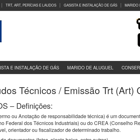
TRT, ART, PERÍCIAS E LAUDOS
GASISTA E INSTALAÇÃO DE GÁS
MARIDO 
ISTA E INSTALAÇÃO DE GÁS
MARIDO DE ALUGUEL
CONSER
udos Técnicos / Emissão Trt (Art
 – Definições:
ermo ou Anotação de responsabilidade técnica) é um documento
ho Federal dos Técnicos Industriais) ou do CREA (Conselho R
el, orientador ou fiscalizador de determinado trabalho.
de documentos (fotos, planta baixa, entre outros)