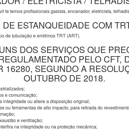
DOR / ELETRICISTA / TELHADI
l te temos profissionais gasista, encanador, eletricista, telhad
 DE ESTANQUEIDADE COM TRT
ipo de tubulação e emitimos TRT (ART).
UNS DOS SERVIÇOS QUE PRE
 REGULAMENTADO PELO CFT, 
16280, SEGUNDO A RESOLUÇÃ
OUTUBRO DE 2018.
trializados;
os e comunicação;
 integridade ou altere a disposição original;
s ou ferramentas de alto impacto, para retirada do revestimento
omação;
xaustão e ventilação;
nterfira na integridade ou na proteção mecânica;