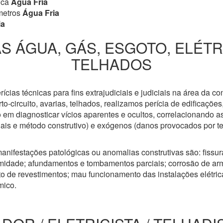
ica
Água Fria
metros
Água Fria
ia
S ÁGUA, GÁS, ESGOTO, ELÉT
TELHADOS
cias técnicas para fins extrajudiciais e judiciais na área da co
to-circuito, avarias, telhados, realizamos perícia de edificaçõe
 em diagnosticar vícios aparentes e ocultos, correlacionando a
riais e método construtivo) e exógenos (danos provocados por t
anifestações patológicas ou anomalias construtivas são: fissuras
idade; afundamentos e tombamentos parciais; corrosão de arm
 de revestimentos; mau funcionamento das instalações elétricas
mico.