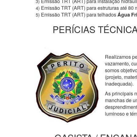
Emissão TRT (ART) para instalação hidrául
3)
Emissão TRT (ART) para estruturas até 80 
4)
Emissão TRT (ART) para telhados
Água Fr
5)
PERÍCIAS TÉCNICA
Realizamos perí
vazamento, cur
somos objetivo
(projeto, mate
inadequada).
As principais m
manchas de um
desprendimento
luminoso e tér