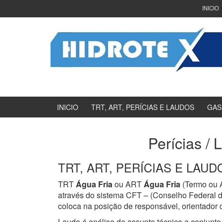
Ir
Pular
INICIO
para
para
o
menu
Conteúdo
principal
INICIO
TRT, ART, PERÍCIAS E LAUDOS
GAS
Perícias / 
TRT, ART, PERÍCIAS E LAUDOS
TRT
Água Fria
ou ART
Água Fria
(Termo ou A
através do sistema CFT – (Conselho Federal d
coloca na posição de responsável, orientador o
Laudo é análise de assunto técnico e conjunto 