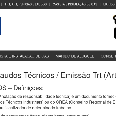
TRT, ART, PERÍCIAS E LAUDOS
GASISTA E INSTALAÇÃO DE GÁS
MARIDO 
ISTA E INSTALAÇÃO DE GÁS
MARIDO DE ALUGUEL
CONSER
Laudos Técnicos / Emissão Trt (Ar
 – Definições:
notação de responsabilidade técnica) é um documento forneci
os Técnicos Industriais) ou do CREA (Conselho Regional de E
u fiscalizador de determinado trabalho.
de documentos (fotos, planta baixa, entre outros)