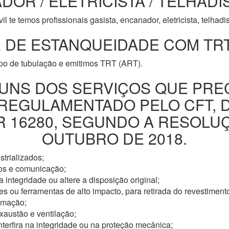
DOR / ELETRICISTA / TELHADI
l te temos profissionais gasista, encanador, eletricista, telhad
 DE ESTANQUEIDADE COM TRT
ipo de tubulação e emitimos TRT (ART).
UNS DOS SERVIÇOS QUE PRE
 REGULAMENTADO PELO CFT, 
16280, SEGUNDO A RESOLUÇÃ
OUTUBRO DE 2018.
trializados;
os e comunicação;
 integridade ou altere a disposição original;
s ou ferramentas de alto impacto, para retirada do revestimento
omação;
xaustão e ventilação;
nterfira na integridade ou na proteção mecânica;