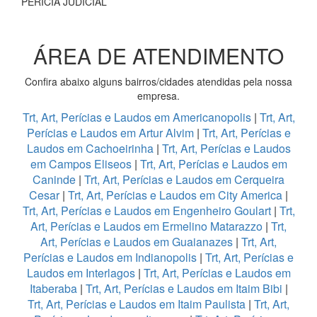
PERÍCIA JUDICIAL
ÁREA DE ATENDIMENTO
Confira abaixo alguns bairros/cidades atendidas pela nossa
empresa.
Trt, Art, Perícias e Laudos em Americanopolis
|
Trt, Art,
Perícias e Laudos em Artur Alvim
|
Trt, Art, Perícias e
Laudos em Cachoeirinha
|
Trt, Art, Perícias e Laudos
em Campos Eliseos
|
Trt, Art, Perícias e Laudos em
Caninde
|
Trt, Art, Perícias e Laudos em Cerqueira
Cesar
|
Trt, Art, Perícias e Laudos em City America
|
Trt, Art, Perícias e Laudos em Engenheiro Goulart
|
Trt,
Art, Perícias e Laudos em Ermelino Matarazzo
|
Trt,
Art, Perícias e Laudos em Guaianazes
|
Trt, Art,
Perícias e Laudos em Indianopolis
|
Trt, Art, Perícias e
Laudos em Interlagos
|
Trt, Art, Perícias e Laudos em
Itaberaba
|
Trt, Art, Perícias e Laudos em Itaim Bibi
|
Trt, Art, Perícias e Laudos em Itaim Paulista
|
Trt, Art,