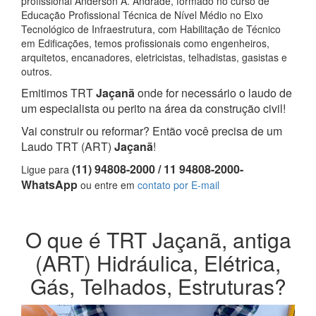
profissional Anderson A. Andrade, formado no curso de
Educação Profissional Técnica de Nível Médio no Eixo
Tecnológico de Infraestrutura, com Habilitação de Técnico
em Edificações, temos profissionais como engenheiros,
arquitetos, encanadores, eletricistas, telhadistas, gasistas e
outros.
Emitimos TRT
Jaçanã
onde for necessário o laudo de
um especialista ou perito na área da construção civil!
Vai construir ou reformar? Então você precisa de um
Laudo TRT (ART)
Jaçanã
!
(11) 94808-2000 / 11 94808-2000-
Ligue para
WhatsApp
ou entre em
contato por E-mail
O que é TRT Jaçanã, antiga
(ART) Hidráulica, Elétrica,
Gás, Telhados, Estruturas?