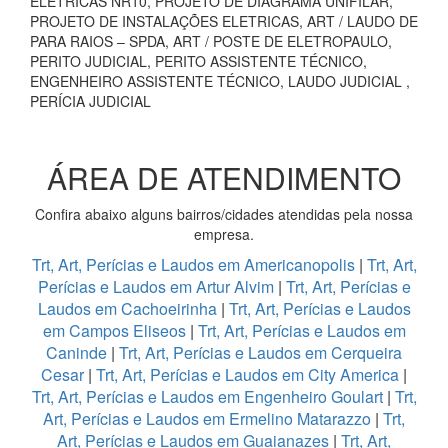
ELÉTRICAS NR10, PROJETO DE DIAGRAMA UNIFILAR,
PROJETO DE INSTALAÇÕES ELETRICAS, ART / LAUDO DE
PARA RAIOS – SPDA, ART / POSTE DE ELETROPAULO,
PERITO JUDICIAL, PERITO ASSISTENTE TÉCNICO,
ENGENHEIRO ASSISTENTE TÉCNICO, LAUDO JUDICIAL ,
PERÍCIA JUDICIAL
ÁREA DE ATENDIMENTO
Confira abaixo alguns bairros/cidades atendidas pela nossa
empresa.
Trt, Art, Perícias e Laudos em Americanopolis
|
Trt, Art,
Perícias e Laudos em Artur Alvim
|
Trt, Art, Perícias e
Laudos em Cachoeirinha
|
Trt, Art, Perícias e Laudos
em Campos Eliseos
|
Trt, Art, Perícias e Laudos em
Caninde
|
Trt, Art, Perícias e Laudos em Cerqueira
Cesar
|
Trt, Art, Perícias e Laudos em City America
|
Trt, Art, Perícias e Laudos em Engenheiro Goulart
|
Trt,
Art, Perícias e Laudos em Ermelino Matarazzo
|
Trt,
Art, Perícias e Laudos em Guaianazes
|
Trt, Art,