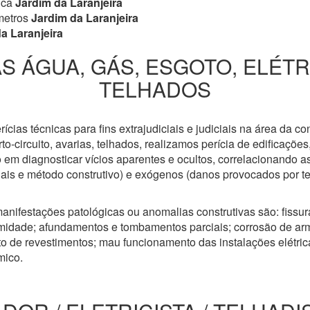
ica
Jardim da Laranjeira
metros
Jardim da Laranjeira
a Laranjeira
S ÁGUA, GÁS, ESGOTO, ELÉT
TELHADOS
cias técnicas para fins extrajudiciais e judiciais na área da co
to-circuito, avarias, telhados, realizamos perícia de edificaçõe
 em diagnosticar vícios aparentes e ocultos, correlacionando a
riais e método construtivo) e exógenos (danos provocados por t
anifestações patológicas ou anomalias construtivas são: fissuras
idade; afundamentos e tombamentos parciais; corrosão de arm
 de revestimentos; mau funcionamento das instalações elétricas
mico.