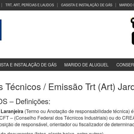
TRT, ART, PERÍCIAS E LAUDOS
GASISTA E INSTALAÇÃO DE GÁS
MARIDO 
ISTA E INSTALAÇÃO DE GÁS
MARIDO DE ALUGUEL
CONSER
s Técnicos / Emissão Trt (Art) Jar
 – Definições:
Laranjeira
(Termo ou Anotação de responsabilidade técnica) é
a CFT – (Conselho Federal dos Técnicos Industriais) ou do CR
osição de responsável, orientador ou fiscalizador de determinad
de documentos (fotos, planta baixa, entre outros)