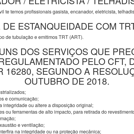
DOR / ELETRICISTA / TELHADI
l te temos profissionais gasista, encanador, eletricista, telhad
 DE ESTANQUEIDADE COM TRT
ipo de tubulação e emitimos TRT (ART).
UNS DOS SERVIÇOS QUE PRE
 REGULAMENTADO PELO CFT, 
16280, SEGUNDO A RESOLUÇÃ
OUTUBRO DE 2018.
trializados;
os e comunicação;
 integridade ou altere a disposição original;
s ou ferramentas de alto impacto, para retirada do revestimento
omação;
xaustão e ventilação;
nterfira na integridade ou na proteção mecânica;