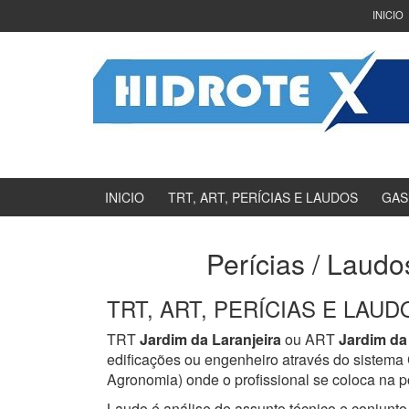
Ir
Pular
INICIO
para
para
o
menu
Conteúdo
principal
INICIO
TRT, ART, PERÍCIAS E LAUDOS
GAS
Perícias / Laudo
TRT, ART, PERÍCIAS E LAUDOS
TRT
Jardim da Laranjeira
ou ART
Jardim da 
edificações ou engenheiro através do sistem
Agronomia) onde o profissional se coloca na p
Laudo é análise de assunto técnico e conjunto 