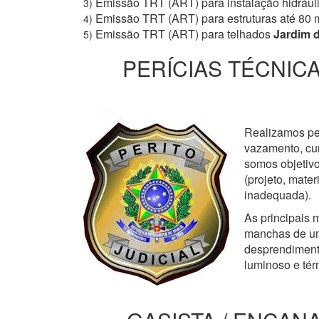
Emissão TRT (ART) para instalação hidrául
3)
Emissão TRT (ART) para estruturas até 80 
4)
Emissão TRT (ART) para telhados
Jardim d
5)
PERÍCIAS TÉCNICA
Realizamos perí
vazamento, cur
somos objetivo
(projeto, mate
inadequada).
As principais m
manchas de um
desprendimento
luminoso e tér