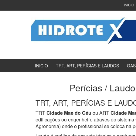
Ir
Pular
INICIO
para
para
o
menu
Conteúdo
principal
INICIO
TRT, ART, PERÍCIAS E LAUDOS
GAS
Perícias / Laud
TRT, ART, PERÍCIAS E LAUDOS
TRT
Cidade Mae do Céu
ou ART
Cidade Ma
edificações ou engenheiro através do sistem
Agronomia) onde o profissional se coloca na p
Laudo é análise de assunto técnico e conjunto 