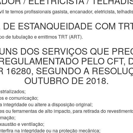
DOR / ELETRICISTA / TELHADI
l te temos profissionais gasista, encanador, eletricista, telhad
 DE ESTANQUEIDADE COM TRT
ipo de tubulação e emitimos TRT (ART).
UNS DOS SERVIÇOS QUE PRE
 REGULAMENTADO PELO CFT, 
16280, SEGUNDO A RESOLUÇÃ
OUTUBRO DE 2018.
trializados;
os e comunicação;
 integridade ou altere a disposição original;
s ou ferramentas de alto impacto, para retirada do revestimento
omação;
xaustão e ventilação;
nterfira na integridade ou na proteção mecânica;