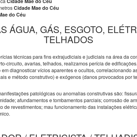
ica
Cidade Mae do Céu
metros
Cidade Mae do Céu
Mae do Céu
S ÁGUA, GÁS, ESGOTO, ELÉT
TELHADOS
cias técnicas para fins extrajudiciais e judiciais na área da co
to-circuito, avarias, telhados, realizamos perícia de edificaçõe
 em diagnosticar vícios aparentes e ocultos, correlacionando a
riais e método construtivo) e exógenos (danos provocados por t
anifestações patológicas ou anomalias construtivas são: fissuras
idade; afundamentos e tombamentos parciais; corrosão de arm
 de revestimentos; mau funcionamento das instalações elétricas
mico.