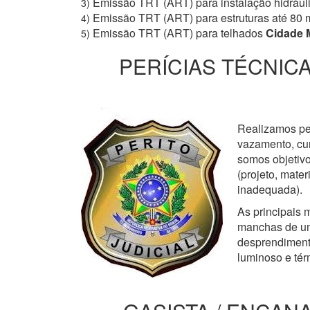
Emissão TRT (ART) para instalação hidrául
3)
Emissão TRT (ART) para estruturas até 80 
4)
Emissão TRT (ART) para telhados
Cidade 
5)
PERÍCIAS TÉCNICA
Realizamos perí
vazamento, cur
somos objetivo
(projeto, mate
inadequada).
As principais m
manchas de um
desprendimento
luminoso e tér