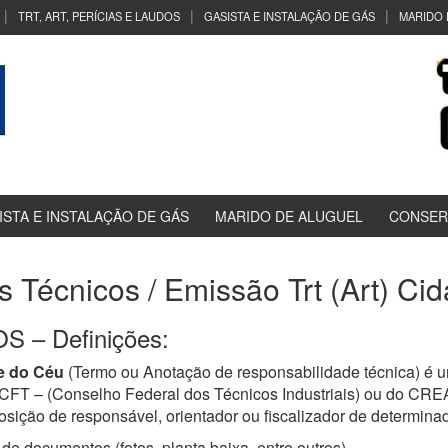
TRT, ART, PERÍCIAS E LAUDOS
GASISTA E INSTALAÇÃO DE GÁS
MARIDO 
ISTA E INSTALAÇÃO DE GÁS
MARIDO DE ALUGUEL
CONSER
os Técnicos / Emissão Trt (Art) C
 – Definições:
e do Céu
(Termo ou Anotação de responsabilidade técnica) é 
a CFT – (Conselho Federal dos Técnicos Industriais) ou do CR
osição de responsável, orientador ou fiscalizador de determinad
de documentos (fotos, planta baixa, entre outros)