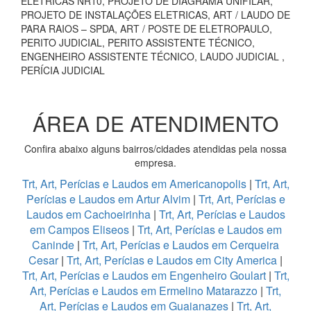
ELÉTRICAS NR10, PROJETO DE DIAGRAMA UNIFILAR,
PROJETO DE INSTALAÇÕES ELETRICAS, ART / LAUDO DE
PARA RAIOS – SPDA, ART / POSTE DE ELETROPAULO,
PERITO JUDICIAL, PERITO ASSISTENTE TÉCNICO,
ENGENHEIRO ASSISTENTE TÉCNICO, LAUDO JUDICIAL ,
PERÍCIA JUDICIAL
ÁREA DE ATENDIMENTO
Confira abaixo alguns bairros/cidades atendidas pela nossa
empresa.
Trt, Art, Perícias e Laudos em Americanopolis
|
Trt, Art,
Perícias e Laudos em Artur Alvim
|
Trt, Art, Perícias e
Laudos em Cachoeirinha
|
Trt, Art, Perícias e Laudos
em Campos Eliseos
|
Trt, Art, Perícias e Laudos em
Caninde
|
Trt, Art, Perícias e Laudos em Cerqueira
Cesar
|
Trt, Art, Perícias e Laudos em City America
|
Trt, Art, Perícias e Laudos em Engenheiro Goulart
|
Trt,
Art, Perícias e Laudos em Ermelino Matarazzo
|
Trt,
Art, Perícias e Laudos em Guaianazes
|
Trt, Art,