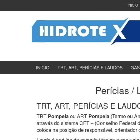
Ir
Pular
INICIO
para
para
o
menu
Conteúdo
principal
INICIO
TRT, ART, PERÍCIAS E LAUDOS
GAS
Perícias /
TRT, ART, PERÍCIAS E LAUDOS
TRT
Pompeia
ou ART
Pompeia
(Termo ou Ano
através do sistema CFT – (Conselho Federal d
coloca na posição de responsável, orientador o
Laudo é análise de assunto técnico e conjunto 