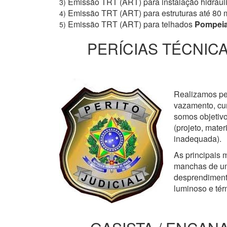
Emissão TRT (ART) para instalação hidrául
3)
Emissão TRT (ART) para estruturas até 80 
4)
Emissão TRT (ART) para telhados
Pompei
5)
PERÍCIAS TÉCNICA
Realizamos perí
vazamento, cur
somos objetivo
(projeto, mate
inadequada).
As principais m
manchas de um
desprendimento
luminoso e tér