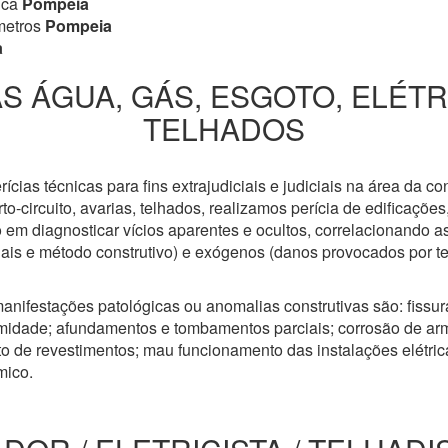
ica
Pompeia
metros
Pompeia
a
S ÁGUA, GÁS, ESGOTO, ELÉT
TELHADOS
cias técnicas para fins extrajudiciais e judiciais na área da co
to-circuito, avarias, telhados, realizamos perícia de edificaçõe
 em diagnosticar vícios aparentes e ocultos, correlacionando a
riais e método construtivo) e exógenos (danos provocados por t
anifestações patológicas ou anomalias construtivas são: fissuras
idade; afundamentos e tombamentos parciais; corrosão de arm
 de revestimentos; mau funcionamento das instalações elétricas
mico.