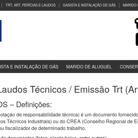
TRT, ART, PERÍCIAS E LAUDOS
GASISTA E INSTALAÇÃO DE GÁS
MARIDO 
ISTA E INSTALAÇÃO DE GÁS
MARIDO DE ALUGUEL
CONSER
 Laudos Técnicos / Emissão Trt (A
 – Definições:
tação de responsabilidade técnica) é um documento fornecido
os Técnicos Industriais) ou do CREA (Conselho Regional de E
u fiscalizador de determinado trabalho.
de documentos (fotos, planta baixa, entre outros)