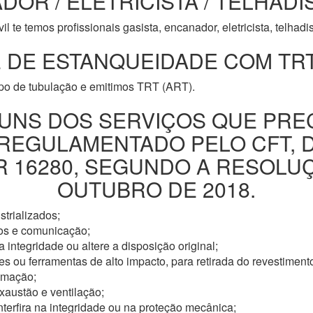
DOR / ELETRICISTA / TELHADI
l te temos profissionais gasista, encanador, eletricista, telhad
 DE ESTANQUEIDADE COM TRT
ipo de tubulação e emitimos TRT (ART).
UNS DOS SERVIÇOS QUE PRE
 REGULAMENTADO PELO CFT, 
16280, SEGUNDO A RESOLUÇÃ
OUTUBRO DE 2018.
trializados;
os e comunicação;
 integridade ou altere a disposição original;
s ou ferramentas de alto impacto, para retirada do revestimento
omação;
xaustão e ventilação;
nterfira na integridade ou na proteção mecânica;