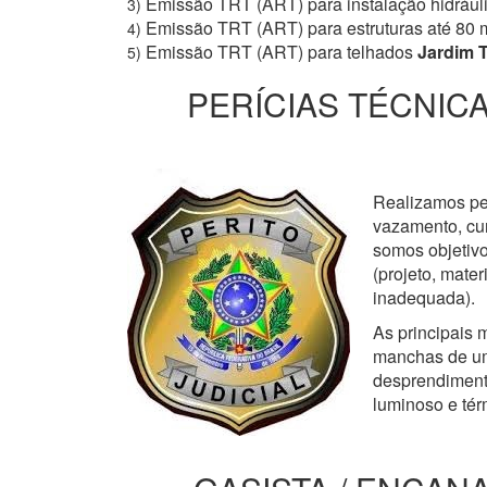
Emissão TRT (ART) para instalação hidrául
3)
Emissão TRT (ART) para estruturas até 80 
4)
Emissão TRT (ART) para telhados
Jardim 
5)
PERÍCIAS TÉCNICA
Realizamos perí
vazamento, cur
somos objetivo
(projeto, mate
inadequada).
As principais m
manchas de um
desprendimento
luminoso e tér