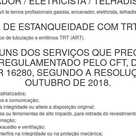
DOR / ELETRICISTA / TELHADI
l te temos profissionais gasista, encanador, eletricista, telhad
 DE ESTANQUEIDADE COM TRT
ipo de tubulação e emitimos TRT (ART).
UNS DOS SERVIÇOS QUE PRE
 REGULAMENTADO PELO CFT, 
16280, SEGUNDO A RESOLUÇÃ
OUTUBRO DE 2018.
trializados;
os e comunicação;
 integridade ou altere a disposição original;
s ou ferramentas de alto impacto, para retirada do revestimento
omação;
xaustão e ventilação;
nterfira na integridade ou na proteção mecânica;