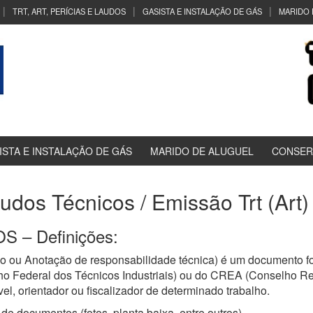
TRT, ART, PERÍCIAS E LAUDOS
GASISTA E INSTALAÇÃO DE GÁS
MARIDO 
ISTA E INSTALAÇÃO DE GÁS
MARIDO DE ALUGUEL
CONSER
audos Técnicos / Emissão Trt (Art
 – Definições:
o ou Anotação de responsabilidade técnica) é um documento fo
ho Federal dos Técnicos Industriais) ou do CREA (Conselho R
el, orientador ou fiscalizador de determinado trabalho.
de documentos (fotos, planta baixa, entre outros)