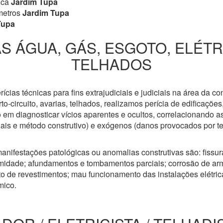
ica
Jardim Tupa
metros
Jardim Tupa
Tupa
S ÁGUA, GÁS, ESGOTO, ELÉT
TELHADOS
cias técnicas para fins extrajudiciais e judiciais na área da co
to-circuito, avarias, telhados, realizamos perícia de edificaçõe
 em diagnosticar vícios aparentes e ocultos, correlacionando a
riais e método construtivo) e exógenos (danos provocados por t
anifestações patológicas ou anomalias construtivas são: fissuras
idade; afundamentos e tombamentos parciais; corrosão de arm
 de revestimentos; mau funcionamento das instalações elétricas
mico.