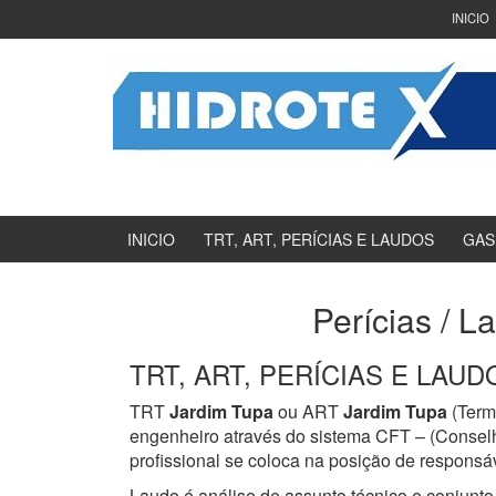
Ir
Pular
INICIO
para
para
o
menu
Conteúdo
principal
INICIO
TRT, ART, PERÍCIAS E LAUDOS
GAS
Perícias / L
TRT, ART, PERÍCIAS E LAUDOS
TRT
Jardim Tupa
ou ART
Jardim Tupa
(Term
engenheiro através do sistema CFT – (Consel
profissional se coloca na posição de responsáv
Laudo é análise de assunto técnico e conjunto 