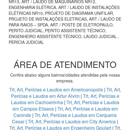
NR13, ART / LAUDO DE MAQUINÁRIOS NR12,
ENGENHARIA ELÉTRICA, ART / LAUDO DE INSTALAÇÕES
ELÉTRICAS NR10, PROJETO DE DIAGRAMA UNIFILAR,
PROJETO DE INSTALAÇÕES ELETRICAS, ART / LAUDO DE
PARA RAIOS – SPDA, ART / POSTE DE ELETROPAULO,
PERITO JUDICIAL, PERITO ASSISTENTE TÉCNICO,
ENGENHEIRO ASSISTENTE TÉCNICO, LAUDO JUDICIAL ,
PERÍCIA JUDICIAL
ÁREA DE ATENDIMENTO
Confira abaixo alguns bairros/cidades atendidas pela nossa
empresa.
Trt, Art, Perícias e Laudos em Americanopolis
|
Trt, Art,
Perícias e Laudos em Artur Alvim
|
Trt, Art, Perícias e
Laudos em Cachoeirinha
|
Trt, Art, Perícias e Laudos
em Campos Eliseos
|
Trt, Art, Perícias e Laudos em
Caninde
|
Trt, Art, Perícias e Laudos em Cerqueira
Cesar
|
Trt, Art, Perícias e Laudos em City America
|
Trt, Art, Perícias e Laudos em Engenheiro Goulart
|
Trt,