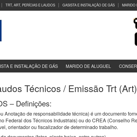
TRT, ART, PERÍCIAS E LAUDOS
GASISTA E INSTALAÇÃO DE GÁS
MARIDO 
ISTA E INSTALAÇÃO DE GÁS
MARIDO DE ALUGUEL
CONSER
Laudos Técnicos / Emissão Trt (Ar
 – Definições:
u Anotação de responsabilidade técnica) é um documento forne
ho Federal dos Técnicos Industriais) ou do CREA (Conselho R
el, orientador ou fiscalizador de determinado trabalho.
de documentos (fotos, planta baixa, entre outros)