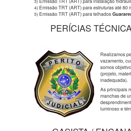
Emissão TRT (ART) para instalação hidrául
3)
Emissão TRT (ART) para estruturas até 80 
4)
Emissão TRT (ART) para telhados
Guarar
5)
PERÍCIAS TÉCNICA
Realizamos perí
vazamento, cur
somos objetivo
(projeto, mate
inadequada).
As principais m
manchas de um
desprendimento
luminoso e tér