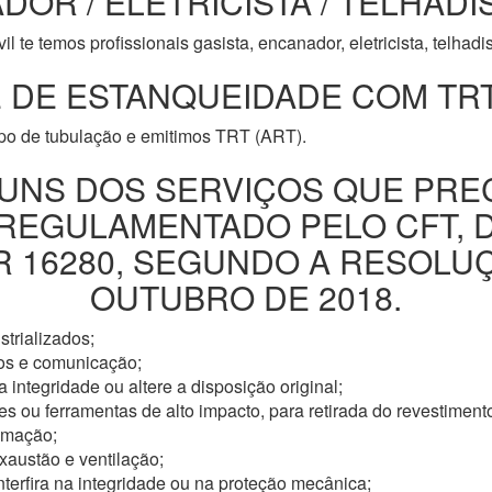
DOR / ELETRICISTA / TELHADI
l te temos profissionais gasista, encanador, eletricista, telhad
 DE ESTANQUEIDADE COM TRT
ipo de tubulação e emitimos TRT (ART).
UNS DOS SERVIÇOS QUE PRE
 REGULAMENTADO PELO CFT, 
16280, SEGUNDO A RESOLUÇÃ
OUTUBRO DE 2018.
trializados;
os e comunicação;
 integridade ou altere a disposição original;
s ou ferramentas de alto impacto, para retirada do revestimento
omação;
xaustão e ventilação;
nterfira na integridade ou na proteção mecânica;