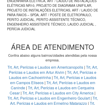
ENGENHARIA ELÉTRICA, ART / LAUDO DE INSTALAÇÕES
ELÉTRICAS NR10, PROJETO DE DIAGRAMA UNIFILAR,
PROJETO DE INSTALAÇÕES ELETRICAS, ART / LAUDO DE
PARA RAIOS – SPDA, ART / POSTE DE ELETROPAULO,
PERITO JUDICIAL, PERITO ASSISTENTE TÉCNICO,
ENGENHEIRO ASSISTENTE TÉCNICO, LAUDO JUDICIAL ,
PERÍCIA JUDICIAL
ÁREA DE ATENDIMENTO
Confira abaixo alguns bairros/cidades atendidas pela nossa
empresa.
Trt, Art, Perícias e Laudos em Americanopolis
|
Trt, Art,
Perícias e Laudos em Artur Alvim
|
Trt, Art, Perícias e
Laudos em Cachoeirinha
|
Trt, Art, Perícias e Laudos
em Campos Eliseos
|
Trt, Art, Perícias e Laudos em
Caninde
|
Trt, Art, Perícias e Laudos em Cerqueira
Cesar
|
Trt, Art, Perícias e Laudos em City America
|
Trt, Art, Perícias e Laudos em Engenheiro Goulart
|
Trt,
Art, Perícias e Laudos em Ermelino Matarazzo
|
Trt,