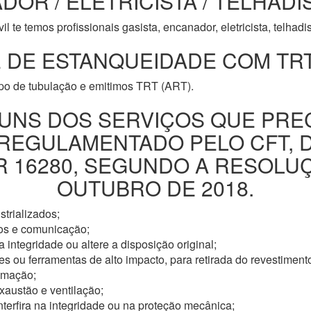
DOR / ELETRICISTA / TELHADI
l te temos profissionais gasista, encanador, eletricista, telhad
 DE ESTANQUEIDADE COM TRT
ipo de tubulação e emitimos TRT (ART).
UNS DOS SERVIÇOS QUE PRE
 REGULAMENTADO PELO CFT, 
16280, SEGUNDO A RESOLUÇÃ
OUTUBRO DE 2018.
trializados;
os e comunicação;
 integridade ou altere a disposição original;
s ou ferramentas de alto impacto, para retirada do revestimento
omação;
xaustão e ventilação;
nterfira na integridade ou na proteção mecânica;