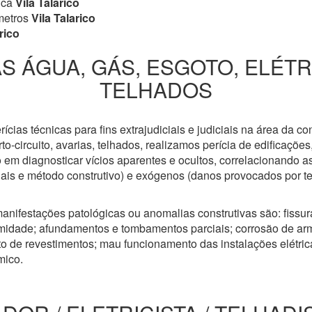
ica
Vila Talarico
metros
Vila Talarico
rico
S ÁGUA, GÁS, ESGOTO, ELÉT
TELHADOS
cias técnicas para fins extrajudiciais e judiciais na área da co
to-circuito, avarias, telhados, realizamos perícia de edificaçõe
 em diagnosticar vícios aparentes e ocultos, correlacionando a
riais e método construtivo) e exógenos (danos provocados por t
anifestações patológicas ou anomalias construtivas são: fissuras
idade; afundamentos e tombamentos parciais; corrosão de arm
 de revestimentos; mau funcionamento das instalações elétricas
mico.