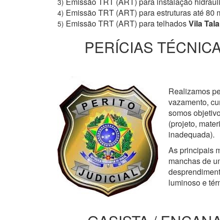
Emissão TRT (ART) para instalação hidrául
3)
Emissão TRT (ART) para estruturas até 80 
4)
Emissão TRT (ART) para telhados
Vila Tala
5)
PERÍCIAS TÉCNICA
Realizamos perí
vazamento, cur
somos objetivo
(projeto, mate
inadequada).
As principais m
manchas de um
desprendimento
luminoso e tér