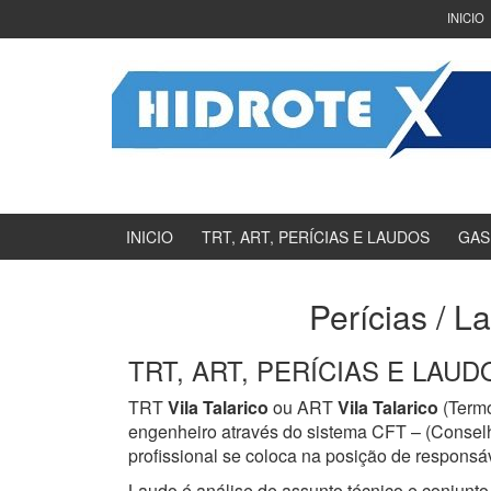
Ir
Pular
INICIO
para
para
o
menu
Conteúdo
principal
INICIO
TRT, ART, PERÍCIAS E LAUDOS
GAS
Perícias / L
TRT, ART, PERÍCIAS E LAUDOS
TRT
Vila Talarico
ou ART
Vila Talarico
(Termo
engenheiro através do sistema CFT – (Consel
profissional se coloca na posição de responsáv
Laudo é análise de assunto técnico e conjunto 