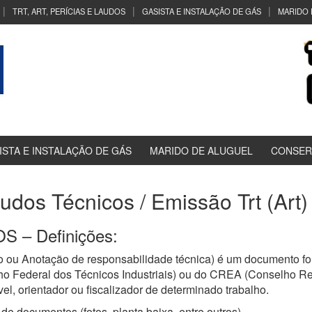
TRT, ART, PERÍCIAS E LAUDOS
GASISTA E INSTALAÇÃO DE GÁS
MARIDO 
ISTA E INSTALAÇÃO DE GÁS
MARIDO DE ALUGUEL
CONSER
audos Técnicos / Emissão Trt (Art) 
 – Definições:
 ou Anotação de responsabilidade técnica) é um documento for
ho Federal dos Técnicos Industriais) ou do CREA (Conselho R
el, orientador ou fiscalizador de determinado trabalho.
de documentos (fotos, planta baixa, entre outros)