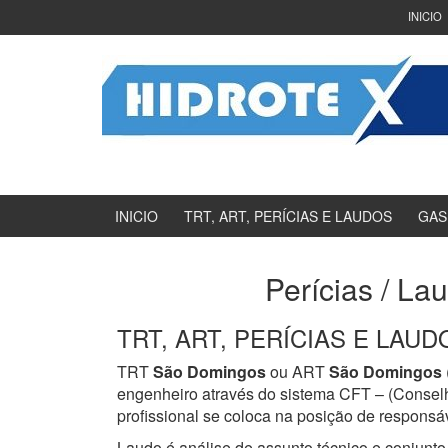
Ir
Pular
INICIO
para
para
o
menu
Conteúdo
principal
INICIO
TRT, ART, PERÍCIAS E LAUDOS
GAS
Perícias / La
TRT, ART, PERÍCIAS E LAUDOS
TRT
São Domingos
ou ART
São Domingos
engenheiro através do sistema CFT – (Consel
profissional se coloca na posição de responsáv
Laudo é análise de assunto técnico e conjunto 