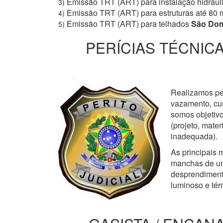
Emissão TRT (ART) para instalação hidrául
3)
Emissão TRT (ART) para estruturas até 80 
4)
Emissão TRT (ART) para telhados
São Do
5)
PERÍCIAS TÉCNICA
Realizamos perí
vazamento, cur
somos objetivo
(projeto, mate
inadequada).
As principais m
manchas de um
desprendimento
luminoso e tér