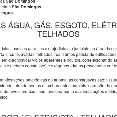
ica
São Domingos
metros
São Domingos
mingos
S ÁGUA, GÁS, ESGOTO, ELÉT
TELHADOS
cias técnicas para fins extrajudiciais e judiciais na área da co
to-circuito, avarias, telhados, realizamos perícia de edificaçõe
 em diagnosticar vícios aparentes e ocultos, correlacionando a
riais e método construtivo) e exógenos (danos provocados por t
anifestações patológicas ou anomalias construtivas são: fissuras
idade; afundamentos e tombamentos parciais; corrosão de arm
 de revestimentos; mau funcionamento das instalações elétricas
mico.