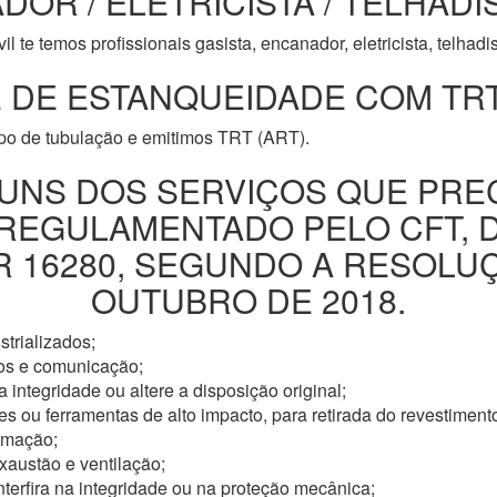
DOR / ELETRICISTA / TELHADI
l te temos profissionais gasista, encanador, eletricista, telhad
 DE ESTANQUEIDADE COM TRT
ipo de tubulação e emitimos TRT (ART).
UNS DOS SERVIÇOS QUE PRE
 REGULAMENTADO PELO CFT, 
16280, SEGUNDO A RESOLUÇÃ
OUTUBRO DE 2018.
trializados;
os e comunicação;
 integridade ou altere a disposição original;
s ou ferramentas de alto impacto, para retirada do revestimento
omação;
xaustão e ventilação;
nterfira na integridade ou na proteção mecânica;