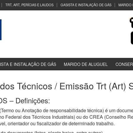
TRT, ART, PERÍCIAS E LAUDOS
GASISTA E INSTALAÇÃO DE GÁS
MARIDO 
ISTA E INSTALAÇÃO DE GÁS
MARIDO DE ALUGUEL
CONSER
udos Técnicos / Emissão Trt (Art
 – Definições:
(Termo ou Anotação de responsabilidade técnica) é um documen
ho Federal dos Técnicos Industriais) ou do CREA (Conselho R
el, orientador ou fiscalizador de determinado trabalho.
de documentos (fotos, planta baixa, entre outros)