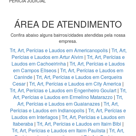
PERÍCIA JUDICIAL
ÁREA DE ATENDIMENTO
Confira abaixo alguns bairros/cidades atendidas pela nossa
empresa.
Trt, Art, Perícias e Laudos em Americanopolis
|
Trt, Art,
Perícias e Laudos em Artur Alvim
|
Trt, Art, Perícias e
Laudos em Cachoeirinha
|
Trt, Art, Perícias e Laudos
em Campos Eliseos
|
Trt, Art, Perícias e Laudos em
Caninde
|
Trt, Art, Perícias e Laudos em Cerqueira
Cesar
|
Trt, Art, Perícias e Laudos em City America
|
Trt, Art, Perícias e Laudos em Engenheiro Goulart
|
Trt,
Art, Perícias e Laudos em Ermelino Matarazzo
|
Trt,
Art, Perícias e Laudos em Guaianazes
|
Trt, Art,
Perícias e Laudos em Indianopolis
|
Trt, Art, Perícias e
Laudos em Interlagos
|
Trt, Art, Perícias e Laudos em
Itaberaba
|
Trt, Art, Perícias e Laudos em Itaim Bibi
|
Trt, Art, Perícias e Laudos em Itaim Paulista
|
Trt, Art,