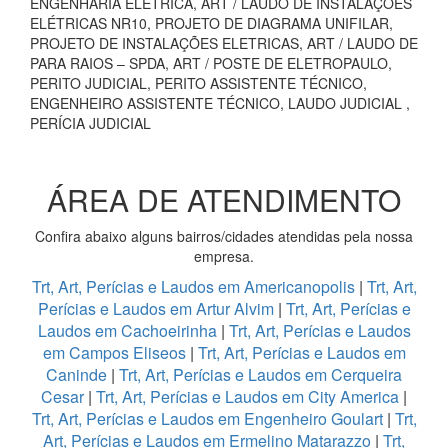
ENGENHARIA ELÉTRICA, ART / LAUDO DE INSTALAÇÕES
ELÉTRICAS NR10, PROJETO DE DIAGRAMA UNIFILAR,
PROJETO DE INSTALAÇÕES ELETRICAS, ART / LAUDO DE
PARA RAIOS – SPDA, ART / POSTE DE ELETROPAULO,
PERITO JUDICIAL, PERITO ASSISTENTE TÉCNICO,
ENGENHEIRO ASSISTENTE TÉCNICO, LAUDO JUDICIAL ,
PERÍCIA JUDICIAL
ÁREA DE ATENDIMENTO
Confira abaixo alguns bairros/cidades atendidas pela nossa
empresa.
Trt, Art, Perícias e Laudos em Americanopolis
|
Trt, Art,
Perícias e Laudos em Artur Alvim
|
Trt, Art, Perícias e
Laudos em Cachoeirinha
|
Trt, Art, Perícias e Laudos
em Campos Eliseos
|
Trt, Art, Perícias e Laudos em
Caninde
|
Trt, Art, Perícias e Laudos em Cerqueira
Cesar
|
Trt, Art, Perícias e Laudos em City America
|
Trt, Art, Perícias e Laudos em Engenheiro Goulart
|
Trt,
Art, Perícias e Laudos em Ermelino Matarazzo
|
Trt,