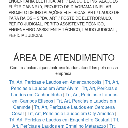
ENGENHARIA ELÉTRICA, ART / LAUDO DE INSTALAÇÕES
ELÉTRICAS NR10, PROJETO DE DIAGRAMA UNIFILAR,
PROJETO DE INSTALAÇÕES ELETRICAS, ART / LAUDO DE
PARA RAIOS – SPDA, ART / POSTE DE ELETROPAULO,
PERITO JUDICIAL, PERITO ASSISTENTE TÉCNICO,
ENGENHEIRO ASSISTENTE TÉCNICO, LAUDO JUDICIAL ,
PERÍCIA JUDICIAL
ÁREA DE ATENDIMENTO
Confira abaixo alguns bairros/cidades atendidas pela nossa
empresa.
Trt, Art, Perícias e Laudos em Americanopolis
|
Trt, Art,
Perícias e Laudos em Artur Alvim
|
Trt, Art, Perícias e
Laudos em Cachoeirinha
|
Trt, Art, Perícias e Laudos
em Campos Eliseos
|
Trt, Art, Perícias e Laudos em
Caninde
|
Trt, Art, Perícias e Laudos em Cerqueira
Cesar
|
Trt, Art, Perícias e Laudos em City America
|
Trt, Art, Perícias e Laudos em Engenheiro Goulart
|
Trt,
Art, Perícias e Laudos em Ermelino Matarazzo
|
Trt,