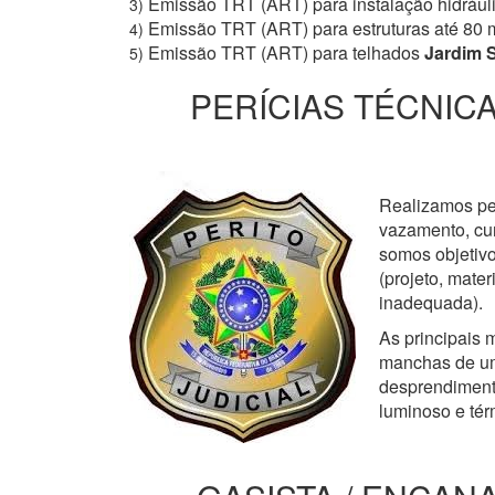
Emissão TRT (ART) para instalação hidrául
3)
Emissão TRT (ART) para estruturas até 80 
4)
Emissão TRT (ART) para telhados
Jardim 
5)
PERÍCIAS TÉCNICA
Realizamos perí
vazamento, cur
somos objetivo
(projeto, mate
inadequada).
As principais m
manchas de um
desprendimento
luminoso e tér