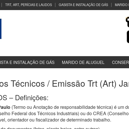
TRT, ART, PERÍCIAS E LAUDOS
GASISTA E INSTALAÇÃO DE GÁS
MARIDO 
ISTA E INSTALAÇÃO DE GÁS
MARIDO DE ALUGUEL
CONSER
dos Técnicos / Emissão Trt (Art) J
 – Definições:
Paulo
(Termo ou Anotação de responsabilidade técnica) é um do
selho Federal dos Técnicos Industriais) ou do CREA (Conselh
el, orientador ou fiscalizador de determinado trabalho.
de documentos (fotos, planta baixa, entre outros)