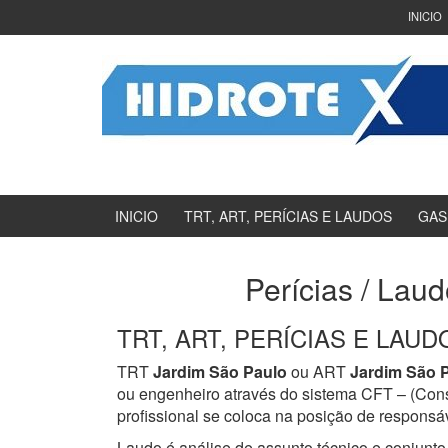
Ir
Pular
INICIO
para
para
o
menu
Conteúdo
principal
INICIO
TRT, ART, PERÍCIAS E LAUDOS
GAS
Perícias / Lau
TRT, ART, PERÍCIAS E LAUDOS
TRT
Jardim São Paulo
ou ART
Jardim São 
ou engenheiro através do sistema CFT – (Con
profissional se coloca na posição de responsáv
Laudo é análise de assunto técnico e conjunto 