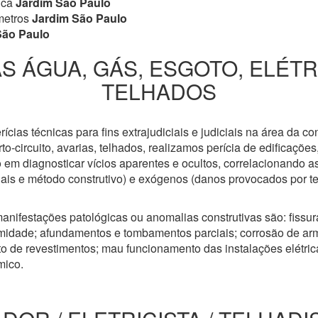
ica
Jardim São Paulo
metros
Jardim São Paulo
São Paulo
S ÁGUA, GÁS, ESGOTO, ELÉT
TELHADOS
cias técnicas para fins extrajudiciais e judiciais na área da co
to-circuito, avarias, telhados, realizamos perícia de edificaçõe
 em diagnosticar vícios aparentes e ocultos, correlacionando a
riais e método construtivo) e exógenos (danos provocados por t
anifestações patológicas ou anomalias construtivas são: fissuras
idade; afundamentos e tombamentos parciais; corrosão de arm
 de revestimentos; mau funcionamento das instalações elétricas
mico.