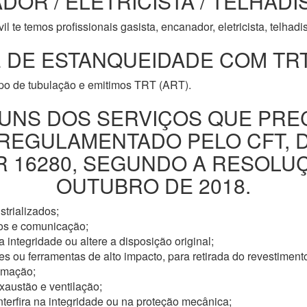
DOR / ELETRICISTA / TELHADI
l te temos profissionais gasista, encanador, eletricista, telhad
 DE ESTANQUEIDADE COM TRT
ipo de tubulação e emitimos TRT (ART).
UNS DOS SERVIÇOS QUE PRE
 REGULAMENTADO PELO CFT, 
16280, SEGUNDO A RESOLUÇÃ
OUTUBRO DE 2018.
trializados;
os e comunicação;
 integridade ou altere a disposição original;
s ou ferramentas de alto impacto, para retirada do revestimento
omação;
xaustão e ventilação;
nterfira na integridade ou na proteção mecânica;