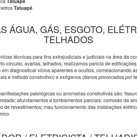
ica
Tatuapé
metros
Tatuapé
S ÁGUA, GÁS, ESGOTO, ELÉT
TELHADOS
cias técnicas para fins extrajudiciais e judiciais na área da co
to-circuito, avarias, telhados, realizamos perícia de edificaçõe
 em diagnosticar vícios aparentes e ocultos, correlacionando a
riais e método construtivo) e exógenos (danos provocados por t
anifestações patológicas ou anomalias construtivas são: fissuras
idade; afundamentos e tombamentos parciais; corrosão de arm
 de revestimentos; mau funcionamento das instalações elétricas
mico.