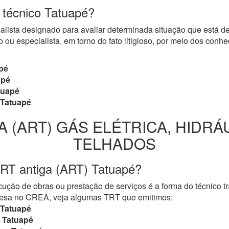
o técnico Tatuapé?
cialista designado para avaliar determinada situação que está 
 ou especialista, em torno do fato litigioso, por meio dos con
pé
apé
tuapé
Tatuapé
A (ART) GÁS ELÉTRICA, HIDRÁ
TELHADOS
TRT antiga (ART) Tatuapé?
ução de obras ou prestação de serviços é a forma do técnico t
mpresa no CREA, veja algumas TRT que emitimos;
Tatuapé
Tatuapé