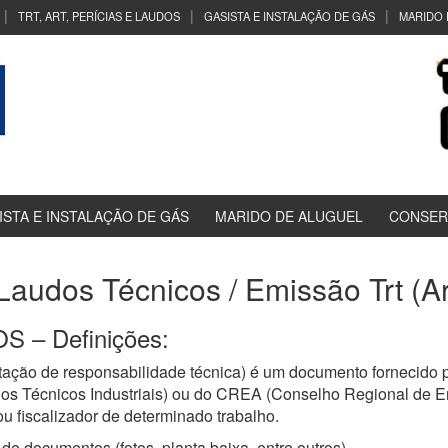
TRT, ART, PERÍCIAS E LAUDOS
GASISTA E INSTALAÇÃO DE GÁS
MARIDO 
ISTA E INSTALAÇÃO DE GÁS
MARIDO DE ALUGUEL
CONSER
 Laudos Técnicos / Emissão Trt (A
 – Definições:
ação de responsabilidade técnica) é um documento fornecido p
os Técnicos Industriais) ou do CREA (Conselho Regional de E
u fiscalizador de determinado trabalho.
de documentos (fotos, planta baixa, entre outros)