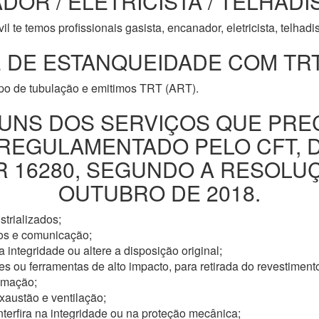
DOR / ELETRICISTA / TELHADI
l te temos profissionais gasista, encanador, eletricista, telhad
 DE ESTANQUEIDADE COM TRT
ipo de tubulação e emitimos TRT (ART).
UNS DOS SERVIÇOS QUE PRE
 REGULAMENTADO PELO CFT, 
16280, SEGUNDO A RESOLUÇÃ
OUTUBRO DE 2018.
trializados;
os e comunicação;
 integridade ou altere a disposição original;
s ou ferramentas de alto impacto, para retirada do revestimento
omação;
xaustão e ventilação;
nterfira na integridade ou na proteção mecânica;