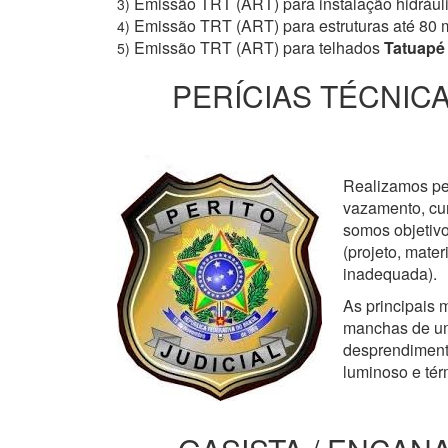
Emissão TRT (ART) para instalação hidrául
3)
Emissão TRT (ART) para estruturas até 80 
4)
Emissão TRT (ART) para telhados
Tatuapé
5)
PERÍCIAS TÉCNICA
Realizamos perí
vazamento, cur
somos objetivo
(projeto, mate
inadequada).
As principais m
manchas de um
desprendimento
luminoso e tér