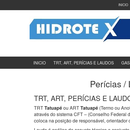
Ir
Pular
INICIO
para
para
o
menu
Conteúdo
principal
INICIO
TRT, ART, PERÍCIAS E LAUDOS
GAS
Perícias /
TRT, ART, PERÍCIAS E LAUDOS
TRT
Tatuapé
ou ART
Tatuapé
(Termo ou Anot
através do sistema CFT – (Conselho Federal d
coloca na posição de responsável, orientador o
Laudo é análise de assunto técnico e conjunto 