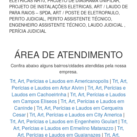
ELÉTRICAS NR10, PROJETO DE DIAGRAMA UNIFILAR,
PROJETO DE INSTALAÇÕES ELETRICAS, ART / LAUDO DE
PARA RAIOS – SPDA, ART / POSTE DE ELETROPAULO,
PERITO JUDICIAL, PERITO ASSISTENTE TÉCNICO,
ENGENHEIRO ASSISTENTE TÉCNICO, LAUDO JUDICIAL ,
PERÍCIA JUDICIAL
ÁREA DE ATENDIMENTO
Confira abaixo alguns bairros/cidades atendidas pela nossa
empresa.
Trt, Art, Perícias e Laudos em Americanopolis
|
Trt, Art,
Perícias e Laudos em Artur Alvim
|
Trt, Art, Perícias e
Laudos em Cachoeirinha
|
Trt, Art, Perícias e Laudos
em Campos Eliseos
|
Trt, Art, Perícias e Laudos em
Caninde
|
Trt, Art, Perícias e Laudos em Cerqueira
Cesar
|
Trt, Art, Perícias e Laudos em City America
|
Trt, Art, Perícias e Laudos em Engenheiro Goulart
|
Trt,
Art, Perícias e Laudos em Ermelino Matarazzo
|
Trt,
Art, Perícias e Laudos em Guaianazes
|
Trt, Art,