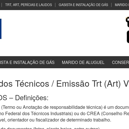
TRT, ART, PERÍCIAS E LAUDOS
GASISTA E INSTALAÇÃO DE GÁS
MARIDO 
ISTA E INSTALAÇÃO DE GÁS
MARIDO DE ALUGUEL
CONSER
dos Técnicos / Emissão Trt (Art) 
 – Definições:
(Termo ou Anotação de responsabilidade técnica) é um docume
ho Federal dos Técnicos Industriais) ou do CREA (Conselho R
el, orientador ou fiscalizador de determinado trabalho.
de documentos (fotos, planta baixa, entre outros)