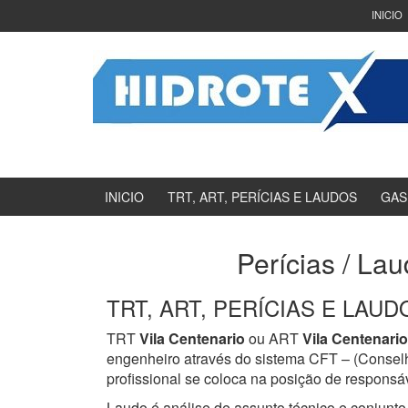
Ir
Pular
INICIO
para
para
o
menu
Conteúdo
principal
INICIO
TRT, ART, PERÍCIAS E LAUDOS
GAS
Perícias / Lau
TRT, ART, PERÍCIAS E LAUDOS
TRT
Vila Centenario
ou ART
Vila Centenario
engenheiro através do sistema CFT – (Consel
profissional se coloca na posição de responsáv
Laudo é análise de assunto técnico e conjunto 