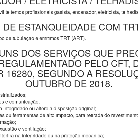
DOR / ELETRICISTA / TELHADI
l te temos profissionais gasista, encanador, eletricista, telhad
 DE ESTANQUEIDADE COM TRT
ipo de tubulação e emitimos TRT (ART).
UNS DOS SERVIÇOS QUE PRE
 REGULAMENTADO PELO CFT, 
16280, SEGUNDO A RESOLUÇÃ
OUTUBRO DE 2018.
trializados;
os e comunicação;
 integridade ou altere a disposição original;
s ou ferramentas de alto impacto, para retirada do revestimento
omação;
xaustão e ventilação;
nterfira na integridade ou na proteção mecânica;