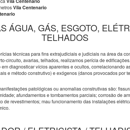
ica
Vila Centenario
metros
Vila Centenario
tenario
S ÁGUA, GÁS, ESGOTO, ELÉT
TELHADOS
cias técnicas para fins extrajudiciais e judiciais na área da co
to-circuito, avarias, telhados, realizamos perícia de edificaçõe
 em diagnosticar vícios aparentes e ocultos, correlacionando a
riais e método construtivo) e exógenos (danos provocados por t
anifestações patológicas ou anomalias construtivas são: fissuras
idade; afundamentos e tombamentos parciais; corrosão de arm
 de revestimentos; mau funcionamento das instalações elétricas
mico.