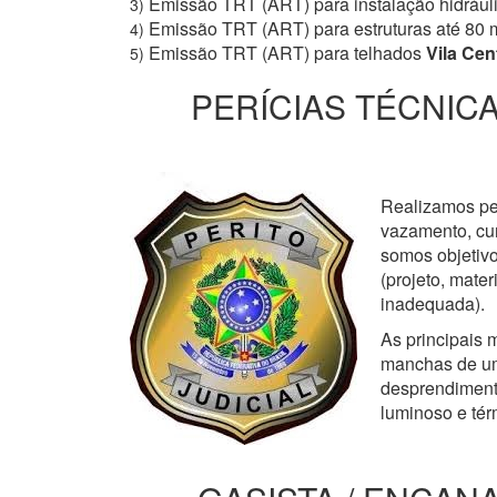
Emissão TRT (ART) para instalação hidrául
3)
Emissão TRT (ART) para estruturas até 80 
4)
Emissão TRT (ART) para telhados
Vila Cen
5)
PERÍCIAS TÉCNICA
Realizamos perí
vazamento, cur
somos objetivo
(projeto, mate
inadequada).
As principais m
manchas de um
desprendimento
luminoso e tér