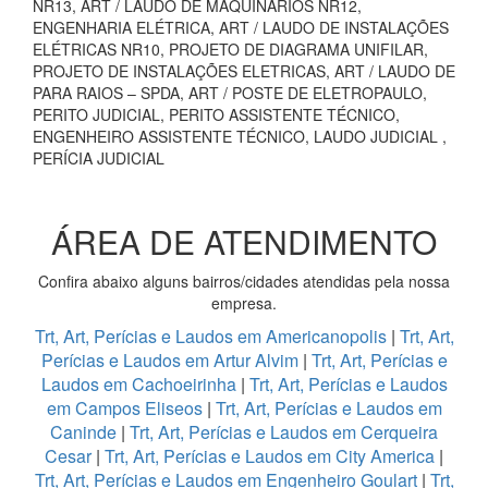
NR13, ART / LAUDO DE MAQUINÁRIOS NR12,
ENGENHARIA ELÉTRICA, ART / LAUDO DE INSTALAÇÕES
ELÉTRICAS NR10, PROJETO DE DIAGRAMA UNIFILAR,
PROJETO DE INSTALAÇÕES ELETRICAS, ART / LAUDO DE
PARA RAIOS – SPDA, ART / POSTE DE ELETROPAULO,
PERITO JUDICIAL, PERITO ASSISTENTE TÉCNICO,
ENGENHEIRO ASSISTENTE TÉCNICO, LAUDO JUDICIAL ,
PERÍCIA JUDICIAL
ÁREA DE ATENDIMENTO
Confira abaixo alguns bairros/cidades atendidas pela nossa
empresa.
Trt, Art, Perícias e Laudos em Americanopolis
|
Trt, Art,
Perícias e Laudos em Artur Alvim
|
Trt, Art, Perícias e
Laudos em Cachoeirinha
|
Trt, Art, Perícias e Laudos
em Campos Eliseos
|
Trt, Art, Perícias e Laudos em
Caninde
|
Trt, Art, Perícias e Laudos em Cerqueira
Cesar
|
Trt, Art, Perícias e Laudos em City America
|
Trt, Art, Perícias e Laudos em Engenheiro Goulart
|
Trt,