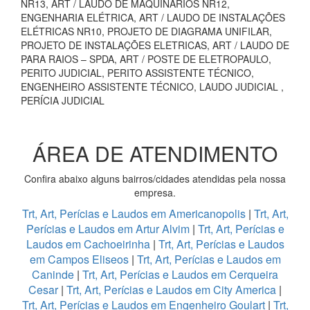
NR13, ART / LAUDO DE MAQUINÁRIOS NR12,
ENGENHARIA ELÉTRICA, ART / LAUDO DE INSTALAÇÕES
ELÉTRICAS NR10, PROJETO DE DIAGRAMA UNIFILAR,
PROJETO DE INSTALAÇÕES ELETRICAS, ART / LAUDO DE
PARA RAIOS – SPDA, ART / POSTE DE ELETROPAULO,
PERITO JUDICIAL, PERITO ASSISTENTE TÉCNICO,
ENGENHEIRO ASSISTENTE TÉCNICO, LAUDO JUDICIAL ,
PERÍCIA JUDICIAL
ÁREA DE ATENDIMENTO
Confira abaixo alguns bairros/cidades atendidas pela nossa
empresa.
Trt, Art, Perícias e Laudos em Americanopolis
|
Trt, Art,
Perícias e Laudos em Artur Alvim
|
Trt, Art, Perícias e
Laudos em Cachoeirinha
|
Trt, Art, Perícias e Laudos
em Campos Eliseos
|
Trt, Art, Perícias e Laudos em
Caninde
|
Trt, Art, Perícias e Laudos em Cerqueira
Cesar
|
Trt, Art, Perícias e Laudos em City America
|
Trt, Art, Perícias e Laudos em Engenheiro Goulart
|
Trt,