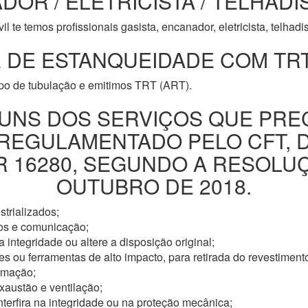
DOR / ELETRICISTA / TELHADI
l te temos profissionais gasista, encanador, eletricista, telhad
 DE ESTANQUEIDADE COM TRT
ipo de tubulação e emitimos TRT (ART).
UNS DOS SERVIÇOS QUE PRE
 REGULAMENTADO PELO CFT, 
16280, SEGUNDO A RESOLUÇÃ
OUTUBRO DE 2018.
trializados;
os e comunicação;
 integridade ou altere a disposição original;
s ou ferramentas de alto impacto, para retirada do revestimento
omação;
xaustão e ventilação;
nterfira na integridade ou na proteção mecânica;