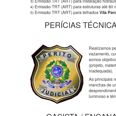
Emissão TRT (ART) para instalação hidrául
3)
Emissão TRT (ART) para estruturas até 80 
4)
Emissão TRT (ART) para telhados
Vila Par
5)
PERÍCIAS TÉCNICA
Realizamos perí
vazamento, cur
somos objetivo
(projeto, mate
inadequada).
As principais m
manchas de um
desprendimento
luminoso e tér