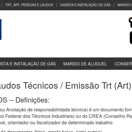
TRT, ART, PERÍCIAS E LAUDOS
GASISTA E INSTALAÇÃO DE GÁS
MARIDO 
ISTA E INSTALAÇÃO DE GÁS
MARIDO DE ALUGUEL
CONSER
audos Técnicos / Emissão Trt (Art
 – Definições:
ou Anotação de responsabilidade técnica) é um documento forn
ho Federal dos Técnicos Industriais) ou do CREA (Conselho R
el, orientador ou fiscalizador de determinado trabalho.
de documentos (fotos, planta baixa, entre outros)