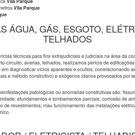
ica
Vila Parque
metros
Vila Parque
que
S ÁGUA, GÁS, ESGOTO, ELÉT
TELHADOS
cias técnicas para fins extrajudiciais e judiciais na área da co
to-circuito, avarias, telhados, realizamos perícia de edificaçõe
 em diagnosticar vícios aparentes e ocultos, correlacionando a
riais e método construtivo) e exógenos (danos provocados por t
anifestações patológicas ou anomalias construtivas são: fissuras
idade; afundamentos e tombamentos parciais; corrosão de arm
 de revestimentos; mau funcionamento das instalações elétricas
mico.