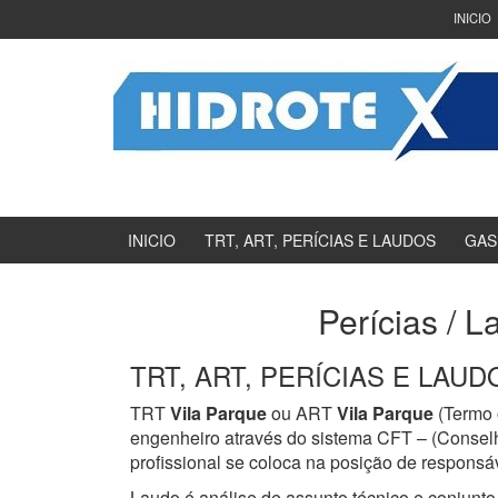
Ir
Pular
INICIO
para
para
o
menu
Conteúdo
principal
INICIO
TRT, ART, PERÍCIAS E LAUDOS
GAS
Perícias / L
TRT, ART, PERÍCIAS E LAUDOS
TRT
Vila Parque
ou ART
Vila Parque
(Termo 
engenheiro através do sistema CFT – (Consel
profissional se coloca na posição de responsáv
Laudo é análise de assunto técnico e conjunto 