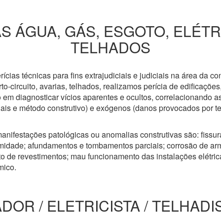
S ÁGUA, GÁS, ESGOTO, ELÉT
TELHADOS
cias técnicas para fins extrajudiciais e judiciais na área da co
to-circuito, avarias, telhados, realizamos perícia de edificaçõe
 em diagnosticar vícios aparentes e ocultos, correlacionando a
riais e método construtivo) e exógenos (danos provocados por t
anifestações patológicas ou anomalias construtivas são: fissuras
idade; afundamentos e tombamentos parciais; corrosão de arm
 de revestimentos; mau funcionamento das instalações elétricas
mico.
DOR / ELETRICISTA / TELHADI