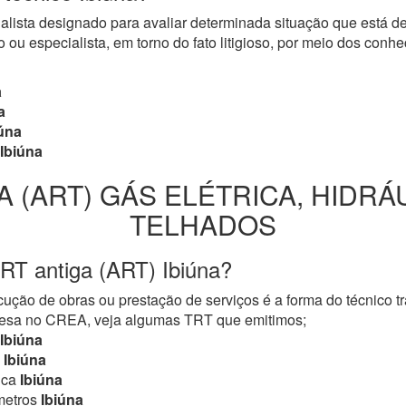
cialista designado para avaliar determinada situação que está 
 ou especialista, em torno do fato litigioso, por meio dos con
a
a
úna
Ibiúna
A (ART) GÁS ELÉTRICA, HIDRÁ
TELHADOS
RT antiga (ART) Ibiúna?
ução de obras ou prestação de serviços é a forma do técnico t
mpresa no CREA, veja algumas TRT que emitimos;
Ibiúna
Ibiúna
ica
Ibiúna
metros
Ibiúna