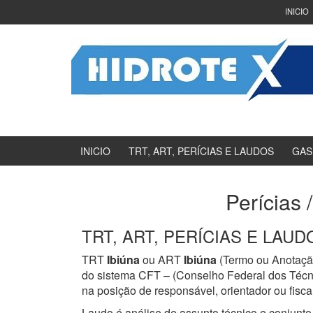
Ir
Pular
INICIO
para
para
o
menu
Conteúdo
principal
INICIO
TRT, ART, PERÍCIAS E LAUDOS
GAS
Perícias 
TRT, ART, PERÍCIAS E LAUDOS
TRT
Ibiúna
ou ART
Ibiúna
(Termo ou Anotação
do sistema CFT – (Conselho Federal dos Técni
na posição de responsável, orientador ou fisca
Laudo é análise de assunto técnico e conjunto 