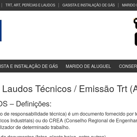
TRT, ART, PERÍCIAS E LAUDOS
GASISTA E INSTALAÇÃO DE GÁS
MARIDO 
ISTA E INSTALAÇÃO DE GÁS
MARIDO DE ALUGUEL
CONSER
/ Laudos Técnicos / Emissão Trt (A
 – Definições:
 de responsabilidade técnica) é um documento fornecido por t
cos Industriais) ou do CREA (Conselho Regional de Engenhari
lizador de determinado trabalho.
de documentos (fotos, planta baixa, entre outros)