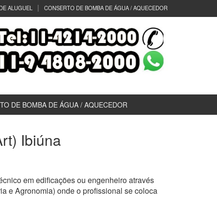
DE ALUGUEL
CONSERTO DE BOMBA DE ÁGUA / AQUECEDOR
TO DE BOMBA DE ÁGUA / AQUECEDOR
rt) Ibiúna
écnico em edificações ou engenheiro através
a e Agronomia) onde o profissional se coloca