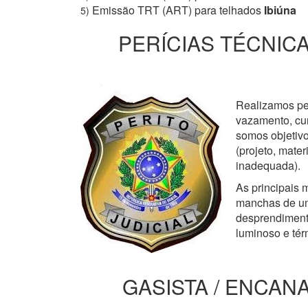
Emissão TRT (ART) para telhados
Ibiúna
5)
PERÍCIAS TÉCNICA
Realizamos perí
vazamento, cur
somos objetivo
(projeto, mate
inadequada).
As principais m
manchas de um
desprendimento
luminoso e tér
GASISTA / ENCANA