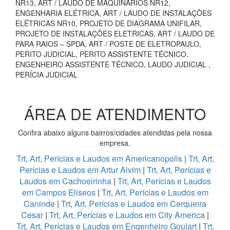
NR13, ART / LAUDO DE MAQUINÁRIOS NR12,
ENGENHARIA ELÉTRICA, ART / LAUDO DE INSTALAÇÕES
ELÉTRICAS NR10, PROJETO DE DIAGRAMA UNIFILAR,
PROJETO DE INSTALAÇÕES ELETRICAS, ART / LAUDO DE
PARA RAIOS – SPDA, ART / POSTE DE ELETROPAULO,
PERITO JUDICIAL, PERITO ASSISTENTE TÉCNICO,
ENGENHEIRO ASSISTENTE TÉCNICO, LAUDO JUDICIAL ,
PERÍCIA JUDICIAL
ÁREA DE ATENDIMENTO
Confira abaixo alguns bairros/cidades atendidas pela nossa
empresa.
Trt, Art, Perícias e Laudos em Americanopolis
|
Trt, Art,
Perícias e Laudos em Artur Alvim
|
Trt, Art, Perícias e
Laudos em Cachoeirinha
|
Trt, Art, Perícias e Laudos
em Campos Eliseos
|
Trt, Art, Perícias e Laudos em
Caninde
|
Trt, Art, Perícias e Laudos em Cerqueira
Cesar
|
Trt, Art, Perícias e Laudos em City America
|
Trt, Art, Perícias e Laudos em Engenheiro Goulart
|
Trt,