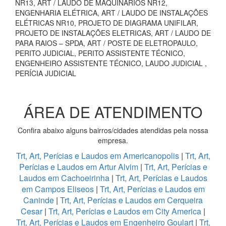
NR13, ART / LAUDO DE MAQUINÁRIOS NR12,
ENGENHARIA ELÉTRICA, ART / LAUDO DE INSTALAÇÕES
ELÉTRICAS NR10, PROJETO DE DIAGRAMA UNIFILAR,
PROJETO DE INSTALAÇÕES ELETRICAS, ART / LAUDO DE
PARA RAIOS – SPDA, ART / POSTE DE ELETROPAULO,
PERITO JUDICIAL, PERITO ASSISTENTE TÉCNICO,
ENGENHEIRO ASSISTENTE TÉCNICO, LAUDO JUDICIAL ,
PERÍCIA JUDICIAL
ÁREA DE ATENDIMENTO
Confira abaixo alguns bairros/cidades atendidas pela nossa
empresa.
Trt, Art, Perícias e Laudos em Americanopolis
|
Trt, Art,
Perícias e Laudos em Artur Alvim
|
Trt, Art, Perícias e
Laudos em Cachoeirinha
|
Trt, Art, Perícias e Laudos
em Campos Eliseos
|
Trt, Art, Perícias e Laudos em
Caninde
|
Trt, Art, Perícias e Laudos em Cerqueira
Cesar
|
Trt, Art, Perícias e Laudos em City America
|
Trt, Art, Perícias e Laudos em Engenheiro Goulart
|
Trt,